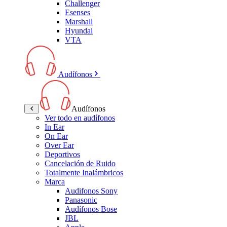
Challenger
Esenses
Marshall
Hyundai
VTA
Audífonos
Audífonos
Ver todo en audífonos
In Ear
On Ear
Over Ear
Deportivos
Cancelación de Ruido
Totalmente Inalámbricos
Marca
Audifonos Sony
Panasonic
Audífonos Bose
JBL