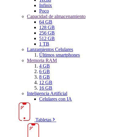
Infinix
Poco
Capacidad de almacenamiento
64 GB
128 GB
256 GB
512 GB
1 TB
Lanzamientos Celulares
Últimos smartphones
Memoria RAM
4 GB
6 GB
8 GB
12 GB
16 GB
Inteligencia Artificial
Celulares con IA
Tabletas