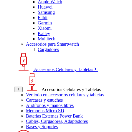
Apple Watch
Huawei
Samsung
Fitbit
Garmin
Xiaomi
Kalley
Multitech
Accesorios para Smartwatch
Cargadores
Accesorios Celulares y Tabletas
Accesorios Celulares y Tabletas
Ver todo en accesorios celulares y tabletas
Carcasas y estuches
Audífonos y manos libres
Memorias Micro SD
Baterías Externas Power Bank
Cables, Cargadores, Adaptadores
Bases y Soportes