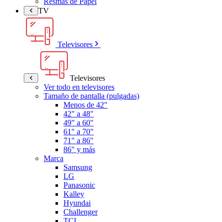
Resmas de Papel
TV
Televisores
Televisores
Ver todo en televisores
Tamaño de pantalla (pulgadas)
Menos de 42"
42" a 48"
49" a 60"
61" a 70"
71" a 86"
86" y más
Marca
Samsung
LG
Panasonic
Kalley
Hyundai
Challenger
TCL