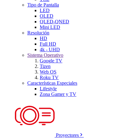
Tipo de Pantalla
LED
OLED
QLED-QNED
Mini LED
Resolución
HD
Full HD
4k - UHD
Sistema Operativo
Google TV
Tizen
Web OS
Roku TV
Características Especiales
Lifestyle
Zona Gamer y TV
Proyectores