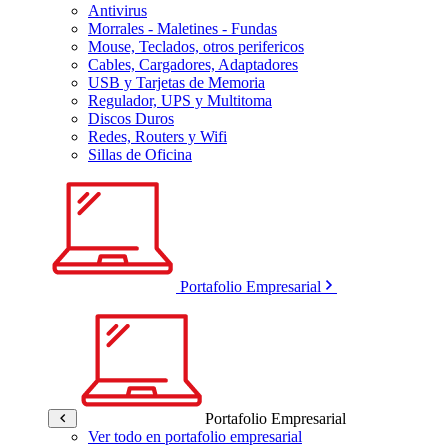
Antivirus
Morrales - Maletines - Fundas
Mouse, Teclados, otros perifericos
Cables, Cargadores, Adaptadores
USB y Tarjetas de Memoria
Regulador, UPS y Multitoma
Discos Duros
Redes, Routers y Wifi
Sillas de Oficina
Portafolio Empresarial
Portafolio Empresarial
Ver todo en portafolio empresarial