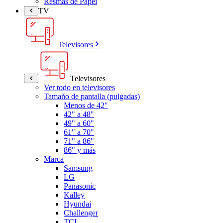
Resmas de Papel
TV
Televisores
Televisores
Ver todo en televisores
Tamaño de pantalla (pulgadas)
Menos de 42"
42" a 48"
49" a 60"
61" a 70"
71" a 86"
86" y más
Marca
Samsung
LG
Panasonic
Kalley
Hyundai
Challenger
TCL