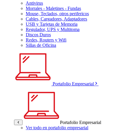
Antivirus
Morrales - Maletines - Fundas
Mouse, Teclados, otros perifericos
Cables, Cargadores, Adaptadores
USB y Tarjetas de Memoria
Regulador, UPS y Multitoma
Discos Duros
Redes, Routers y Wifi
Sillas de Oficina
Portafolio Empresarial
Portafolio Empresarial
Ver todo en portafolio empresarial