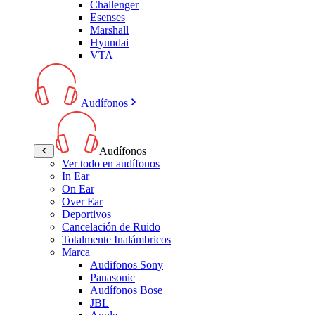
Challenger
Esenses
Marshall
Hyundai
VTA
Audífonos
Audífonos
Ver todo en audífonos
In Ear
On Ear
Over Ear
Deportivos
Cancelación de Ruido
Totalmente Inalámbricos
Marca
Audifonos Sony
Panasonic
Audífonos Bose
JBL