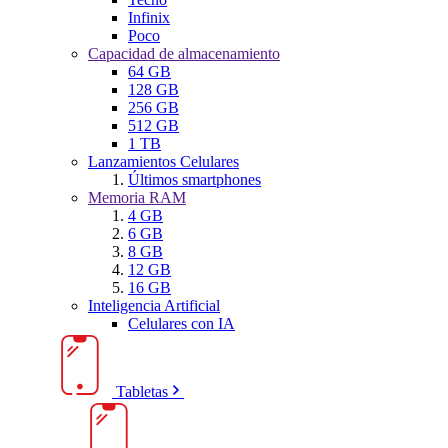
Infinix
Poco
Capacidad de almacenamiento
64 GB
128 GB
256 GB
512 GB
1 TB
Lanzamientos Celulares
Últimos smartphones
Memoria RAM
4 GB
6 GB
8 GB
12 GB
16 GB
Inteligencia Artificial
Celulares con IA
Tabletas