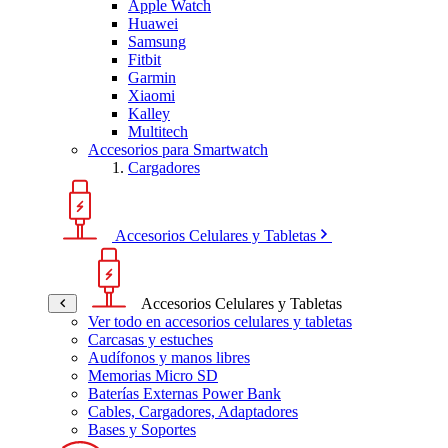
Apple Watch
Huawei
Samsung
Fitbit
Garmin
Xiaomi
Kalley
Multitech
Accesorios para Smartwatch
Cargadores
Accesorios Celulares y Tabletas
Accesorios Celulares y Tabletas
Ver todo en accesorios celulares y tabletas
Carcasas y estuches
Audífonos y manos libres
Memorias Micro SD
Baterías Externas Power Bank
Cables, Cargadores, Adaptadores
Bases y Soportes