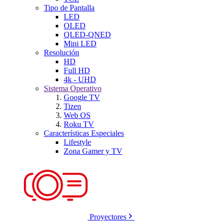
Tipo de Pantalla
LED
OLED
QLED-QNED
Mini LED
Resolución
HD
Full HD
4k - UHD
Sistema Operativo
Google TV
Tizen
Web OS
Roku TV
Características Especiales
Lifestyle
Zona Gamer y TV
Proyectores