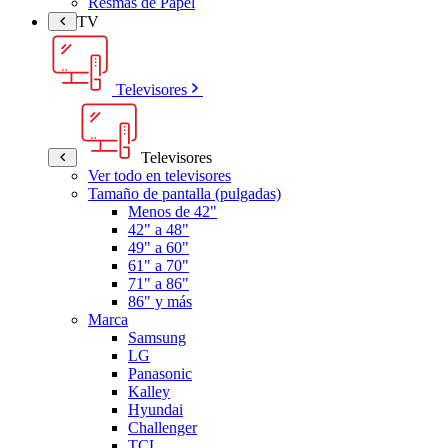
Resmas de Papel
TV
Televisores
Televisores
Ver todo en televisores
Tamaño de pantalla (pulgadas)
Menos de 42"
42" a 48"
49" a 60"
61" a 70"
71" a 86"
86" y más
Marca
Samsung
LG
Panasonic
Kalley
Hyundai
Challenger
TCL