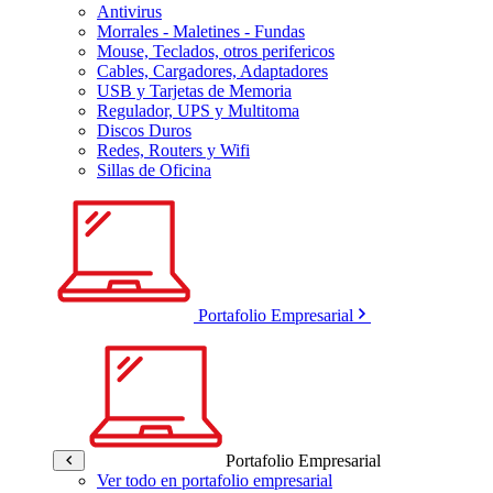
Antivirus
Morrales - Maletines - Fundas
Mouse, Teclados, otros perifericos
Cables, Cargadores, Adaptadores
USB y Tarjetas de Memoria
Regulador, UPS y Multitoma
Discos Duros
Redes, Routers y Wifi
Sillas de Oficina
Portafolio Empresarial
Portafolio Empresarial
Ver todo en portafolio empresarial