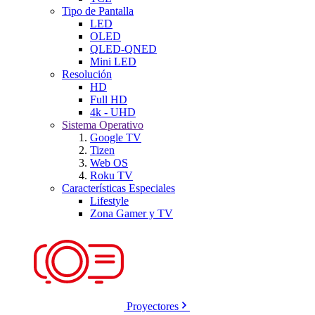
Tipo de Pantalla
LED
OLED
QLED-QNED
Mini LED
Resolución
HD
Full HD
4k - UHD
Sistema Operativo
Google TV
Tizen
Web OS
Roku TV
Características Especiales
Lifestyle
Zona Gamer y TV
Proyectores