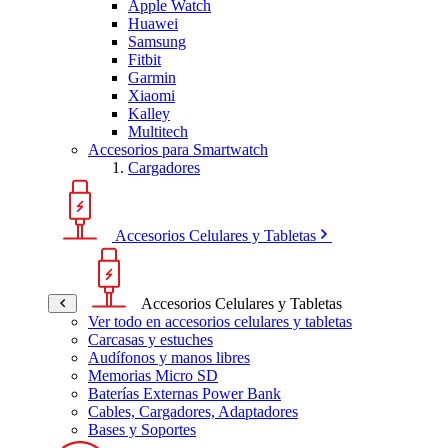
Apple Watch
Huawei
Samsung
Fitbit
Garmin
Xiaomi
Kalley
Multitech
Accesorios para Smartwatch
Cargadores
Accesorios Celulares y Tabletas
Accesorios Celulares y Tabletas
Ver todo en accesorios celulares y tabletas
Carcasas y estuches
Audífonos y manos libres
Memorias Micro SD
Baterías Externas Power Bank
Cables, Cargadores, Adaptadores
Bases y Soportes