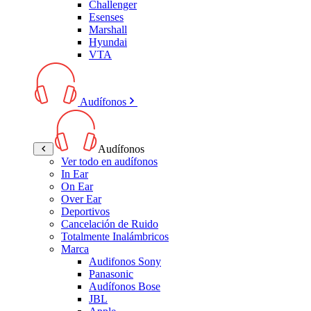
Challenger
Esenses
Marshall
Hyundai
VTA
Audífonos
Audífonos
Ver todo en audífonos
In Ear
On Ear
Over Ear
Deportivos
Cancelación de Ruido
Totalmente Inalámbricos
Marca
Audifonos Sony
Panasonic
Audífonos Bose
JBL