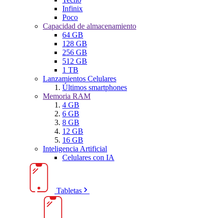
Infinix
Poco
Capacidad de almacenamiento
64 GB
128 GB
256 GB
512 GB
1 TB
Lanzamientos Celulares
Últimos smartphones
Memoria RAM
4 GB
6 GB
8 GB
12 GB
16 GB
Inteligencia Artificial
Celulares con IA
Tabletas