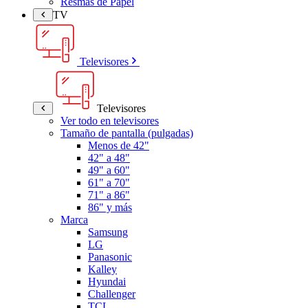
Resmas de Papel
TV
Televisores
Televisores
Ver todo en televisores
Tamaño de pantalla (pulgadas)
Menos de 42"
42" a 48"
49" a 60"
61" a 70"
71" a 86"
86" y más
Marca
Samsung
LG
Panasonic
Kalley
Hyundai
Challenger
TCL