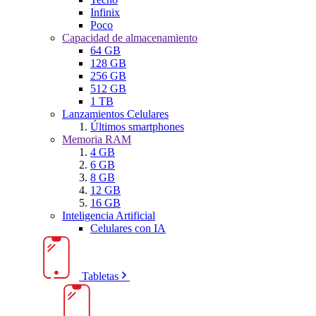
Infinix
Poco
Capacidad de almacenamiento
64 GB
128 GB
256 GB
512 GB
1 TB
Lanzamientos Celulares
Últimos smartphones
Memoria RAM
4 GB
6 GB
8 GB
12 GB
16 GB
Inteligencia Artificial
Celulares con IA
Tabletas