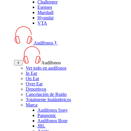
Challenger
Esenses
Marshall
Hyundai
VTA
Audífonos
Audífonos
Ver todo en audífonos
In Ear
On Ear
Over Ear
Deportivos
Cancelación de Ruido
Totalmente Inalámbricos
Marca
Audifonos Sony
Panasonic
Audífonos Bose
JBL