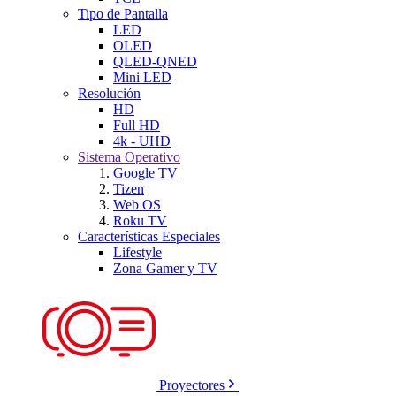
Tipo de Pantalla
LED
OLED
QLED-QNED
Mini LED
Resolución
HD
Full HD
4k - UHD
Sistema Operativo
Google TV
Tizen
Web OS
Roku TV
Características Especiales
Lifestyle
Zona Gamer y TV
Proyectores