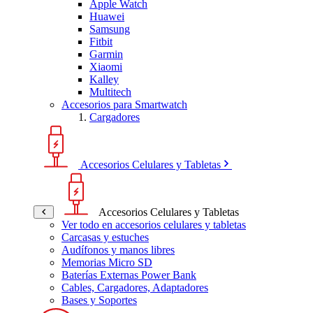
Apple Watch
Huawei
Samsung
Fitbit
Garmin
Xiaomi
Kalley
Multitech
Accesorios para Smartwatch
Cargadores
Accesorios Celulares y Tabletas
Accesorios Celulares y Tabletas
Ver todo en accesorios celulares y tabletas
Carcasas y estuches
Audífonos y manos libres
Memorias Micro SD
Baterías Externas Power Bank
Cables, Cargadores, Adaptadores
Bases y Soportes