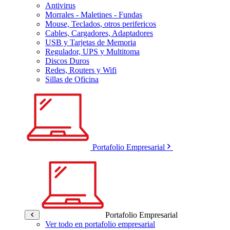
Antivirus
Morrales - Maletines - Fundas
Mouse, Teclados, otros perifericos
Cables, Cargadores, Adaptadores
USB y Tarjetas de Memoria
Regulador, UPS y Multitoma
Discos Duros
Redes, Routers y Wifi
Sillas de Oficina
Portafolio Empresarial
Portafolio Empresarial
Ver todo en portafolio empresarial