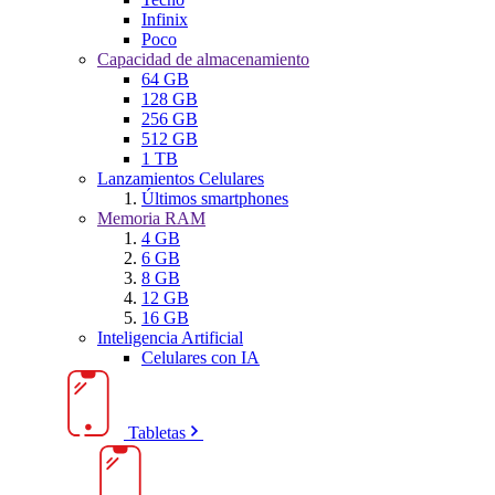
Infinix
Poco
Capacidad de almacenamiento
64 GB
128 GB
256 GB
512 GB
1 TB
Lanzamientos Celulares
Últimos smartphones
Memoria RAM
4 GB
6 GB
8 GB
12 GB
16 GB
Inteligencia Artificial
Celulares con IA
Tabletas