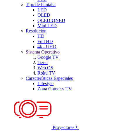
Tipo de Pantalla
LED
OLED
QLED-QNED
Mini LED
Resolución
HD
Full HD
4k - UHD
Sistema Operativo
Google TV
Tizen
Web OS
Roku TV
Características Especiales
Lifestyle
Zona Gamer y TV
Proyectores