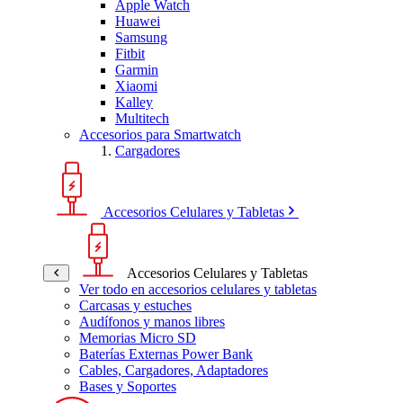
Apple Watch
Huawei
Samsung
Fitbit
Garmin
Xiaomi
Kalley
Multitech
Accesorios para Smartwatch
Cargadores
Accesorios Celulares y Tabletas
Accesorios Celulares y Tabletas
Ver todo en accesorios celulares y tabletas
Carcasas y estuches
Audífonos y manos libres
Memorias Micro SD
Baterías Externas Power Bank
Cables, Cargadores, Adaptadores
Bases y Soportes