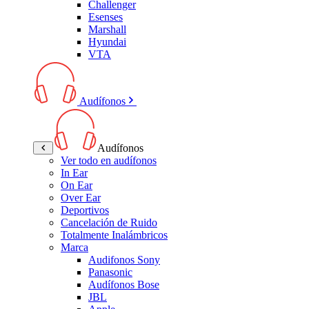
Challenger
Esenses
Marshall
Hyundai
VTA
Audífonos
Audífonos
Ver todo en audífonos
In Ear
On Ear
Over Ear
Deportivos
Cancelación de Ruido
Totalmente Inalámbricos
Marca
Audifonos Sony
Panasonic
Audífonos Bose
JBL