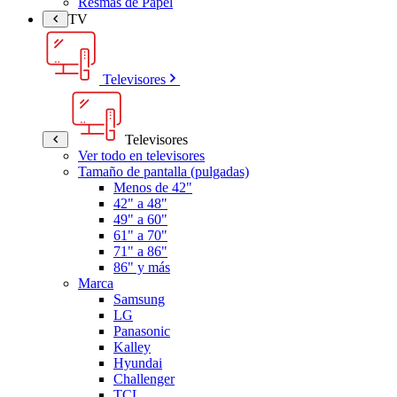
Resmas de Papel
TV
Televisores
Televisores
Ver todo en televisores
Tamaño de pantalla (pulgadas)
Menos de 42"
42" a 48"
49" a 60"
61" a 70"
71" a 86"
86" y más
Marca
Samsung
LG
Panasonic
Kalley
Hyundai
Challenger
TCL