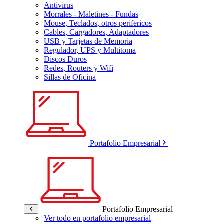
Antivirus
Morrales - Maletines - Fundas
Mouse, Teclados, otros perifericos
Cables, Cargadores, Adaptadores
USB y Tarjetas de Memoria
Regulador, UPS y Multitoma
Discos Duros
Redes, Routers y Wifi
Sillas de Oficina
Portafolio Empresarial
Portafolio Empresarial
Ver todo en portafolio empresarial