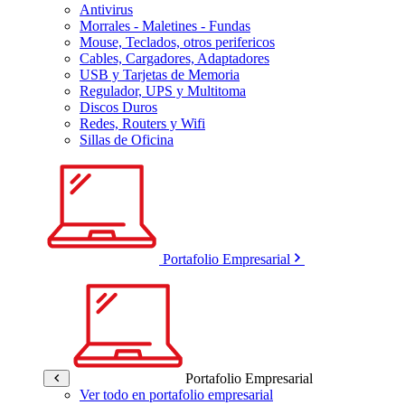
Antivirus
Morrales - Maletines - Fundas
Mouse, Teclados, otros perifericos
Cables, Cargadores, Adaptadores
USB y Tarjetas de Memoria
Regulador, UPS y Multitoma
Discos Duros
Redes, Routers y Wifi
Sillas de Oficina
Portafolio Empresarial
Portafolio Empresarial
Ver todo en portafolio empresarial