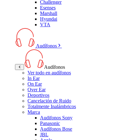
Challenger
Esenses
Marshall
Hyundai
VTA
Audífonos
Audífonos
Ver todo en audífonos
In Ear
On Ear
Over Ear
Deportivos
Cancelación de Ruido
Totalmente Inalámbricos
Marca
Audifonos Sony
Panasonic
Audífonos Bose
JBL