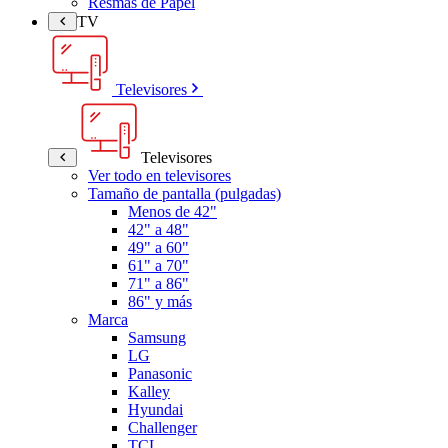
Resmas de Papel
TV
Televisores
Televisores
Ver todo en televisores
Tamaño de pantalla (pulgadas)
Menos de 42"
42" a 48"
49" a 60"
61" a 70"
71" a 86"
86" y más
Marca
Samsung
LG
Panasonic
Kalley
Hyundai
Challenger
TCL