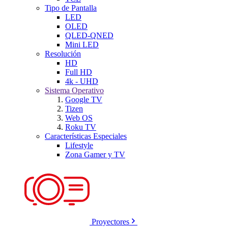
Tipo de Pantalla
LED
OLED
QLED-QNED
Mini LED
Resolución
HD
Full HD
4k - UHD
Sistema Operativo
Google TV
Tizen
Web OS
Roku TV
Características Especiales
Lifestyle
Zona Gamer y TV
Proyectores