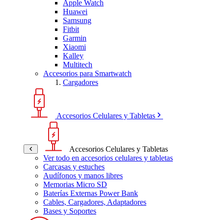
Apple Watch
Huawei
Samsung
Fitbit
Garmin
Xiaomi
Kalley
Multitech
Accesorios para Smartwatch
Cargadores
Accesorios Celulares y Tabletas
Accesorios Celulares y Tabletas
Ver todo en accesorios celulares y tabletas
Carcasas y estuches
Audífonos y manos libres
Memorias Micro SD
Baterías Externas Power Bank
Cables, Cargadores, Adaptadores
Bases y Soportes