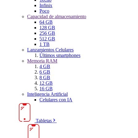
Infinix
Poco
Capacidad de almacenamiento
64 GB
128 GB
256 GB
512 GB
1 TB
Lanzamientos Celulares
Últimos smartphones
Memoria RAM
4 GB
6 GB
8 GB
12 GB
16 GB
Inteligencia Artificial
Celulares con IA
Tabletas