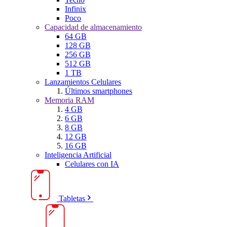
Infinix
Poco
Capacidad de almacenamiento
64 GB
128 GB
256 GB
512 GB
1 TB
Lanzamientos Celulares
Últimos smartphones
Memoria RAM
4 GB
6 GB
8 GB
12 GB
16 GB
Inteligencia Artificial
Celulares con IA
Tabletas