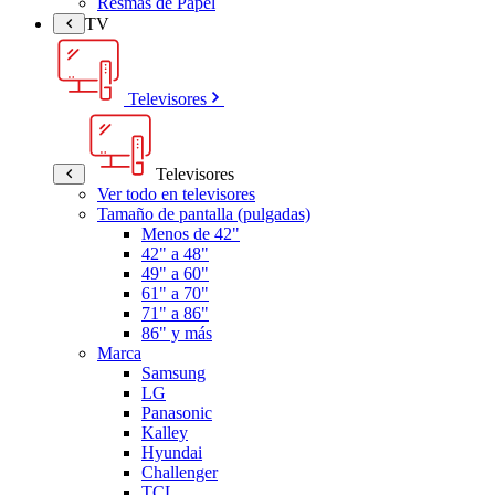
Resmas de Papel
TV
Televisores
Televisores
Ver todo en televisores
Tamaño de pantalla (pulgadas)
Menos de 42"
42" a 48"
49" a 60"
61" a 70"
71" a 86"
86" y más
Marca
Samsung
LG
Panasonic
Kalley
Hyundai
Challenger
TCL