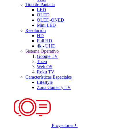
Tipo de Pantalla
LED
OLED
QLED-QNED
Mini LED
Resolución
HD
Full HD
4k - UHD
Sistema Operativo
Google TV
Tizen
Web OS
Roku TV
Características Especiales
Lifestyle
Zona Gamer y TV
Proyectores