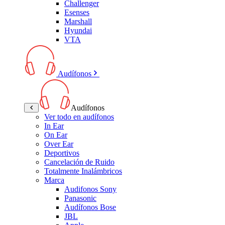
Challenger
Esenses
Marshall
Hyundai
VTA
Audífonos
Audífonos
Ver todo en audífonos
In Ear
On Ear
Over Ear
Deportivos
Cancelación de Ruido
Totalmente Inalámbricos
Marca
Audifonos Sony
Panasonic
Audífonos Bose
JBL