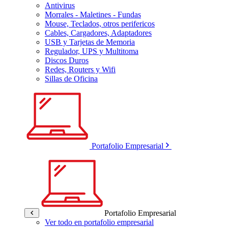
Antivirus
Morrales - Maletines - Fundas
Mouse, Teclados, otros perifericos
Cables, Cargadores, Adaptadores
USB y Tarjetas de Memoria
Regulador, UPS y Multitoma
Discos Duros
Redes, Routers y Wifi
Sillas de Oficina
Portafolio Empresarial
Portafolio Empresarial
Ver todo en portafolio empresarial