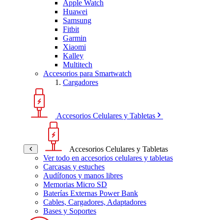
Apple Watch
Huawei
Samsung
Fitbit
Garmin
Xiaomi
Kalley
Multitech
Accesorios para Smartwatch
Cargadores
Accesorios Celulares y Tabletas
Accesorios Celulares y Tabletas
Ver todo en accesorios celulares y tabletas
Carcasas y estuches
Audífonos y manos libres
Memorias Micro SD
Baterías Externas Power Bank
Cables, Cargadores, Adaptadores
Bases y Soportes