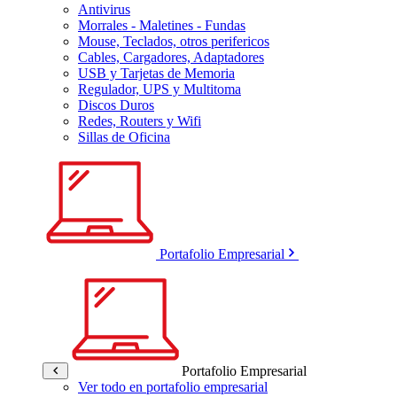
Antivirus
Morrales - Maletines - Fundas
Mouse, Teclados, otros perifericos
Cables, Cargadores, Adaptadores
USB y Tarjetas de Memoria
Regulador, UPS y Multitoma
Discos Duros
Redes, Routers y Wifi
Sillas de Oficina
Portafolio Empresarial
Portafolio Empresarial
Ver todo en portafolio empresarial