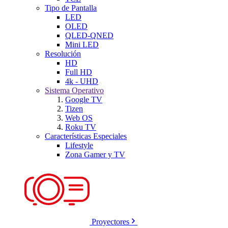
Tipo de Pantalla
LED
OLED
QLED-QNED
Mini LED
Resolución
HD
Full HD
4k - UHD
Sistema Operativo
Google TV
Tizen
Web OS
Roku TV
Características Especiales
Lifestyle
Zona Gamer y TV
Proyectores