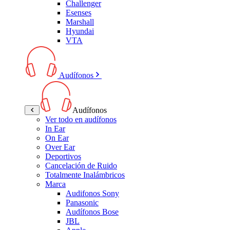
Challenger
Esenses
Marshall
Hyundai
VTA
Audífonos
Audífonos
Ver todo en audífonos
In Ear
On Ear
Over Ear
Deportivos
Cancelación de Ruido
Totalmente Inalámbricos
Marca
Audifonos Sony
Panasonic
Audífonos Bose
JBL