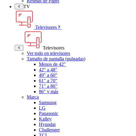
Resmas de Papel
TV
Televisores
Televisores
Ver todo en televisores
Tamaño de pantalla (pulgadas)
Menos de 42"
42" a 48"
49" a 60"
61" a 70"
71" a 86"
86" y más
Marca
Samsung
LG
Panasonic
Kalley
Hyundai
Challenger
TCL