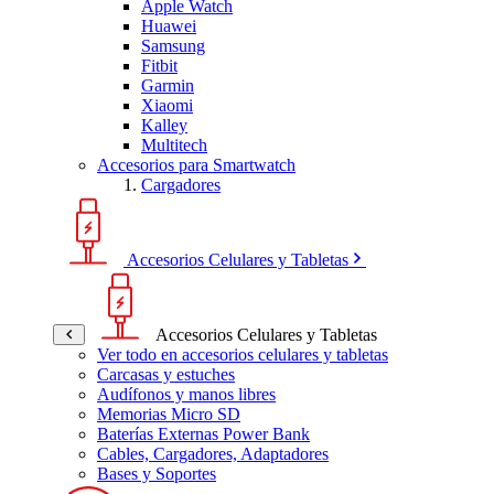
Apple Watch
Huawei
Samsung
Fitbit
Garmin
Xiaomi
Kalley
Multitech
Accesorios para Smartwatch
Cargadores
Accesorios Celulares y Tabletas
Accesorios Celulares y Tabletas
Ver todo en accesorios celulares y tabletas
Carcasas y estuches
Audífonos y manos libres
Memorias Micro SD
Baterías Externas Power Bank
Cables, Cargadores, Adaptadores
Bases y Soportes