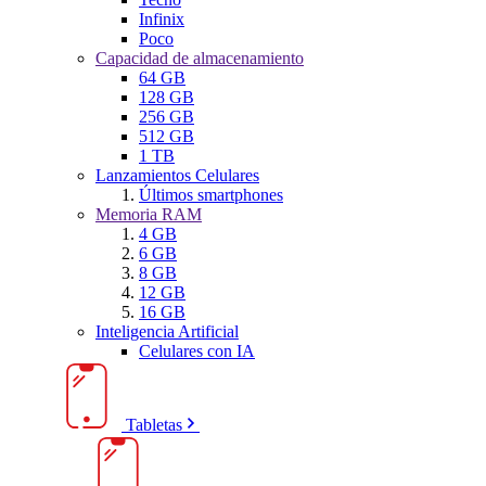
Infinix
Poco
Capacidad de almacenamiento
64 GB
128 GB
256 GB
512 GB
1 TB
Lanzamientos Celulares
Últimos smartphones
Memoria RAM
4 GB
6 GB
8 GB
12 GB
16 GB
Inteligencia Artificial
Celulares con IA
Tabletas