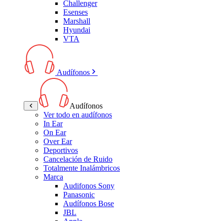
Challenger
Esenses
Marshall
Hyundai
VTA
Audífonos
Audífonos
Ver todo en audífonos
In Ear
On Ear
Over Ear
Deportivos
Cancelación de Ruido
Totalmente Inalámbricos
Marca
Audifonos Sony
Panasonic
Audífonos Bose
JBL