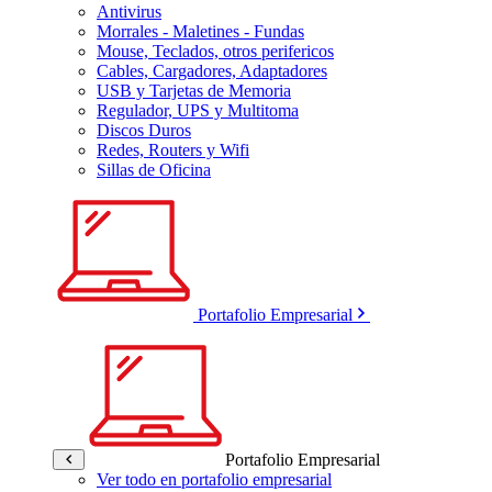
Antivirus
Morrales - Maletines - Fundas
Mouse, Teclados, otros perifericos
Cables, Cargadores, Adaptadores
USB y Tarjetas de Memoria
Regulador, UPS y Multitoma
Discos Duros
Redes, Routers y Wifi
Sillas de Oficina
Portafolio Empresarial
Portafolio Empresarial
Ver todo en portafolio empresarial