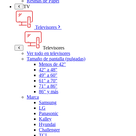
Resmas de Papel
TV
Televisores
Televisores
Ver todo en televisores
Tamaño de pantalla (pulgadas)
Menos de 42"
42" a 48"
49" a 60"
61" a 70"
71" a 86"
86" y más
Marca
Samsung
LG
Panasonic
Kalley
Hyundai
Challenger
TCL