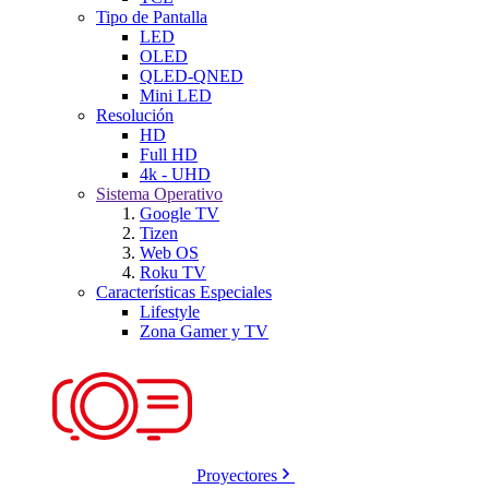
Tipo de Pantalla
LED
OLED
QLED-QNED
Mini LED
Resolución
HD
Full HD
4k - UHD
Sistema Operativo
Google TV
Tizen
Web OS
Roku TV
Características Especiales
Lifestyle
Zona Gamer y TV
Proyectores