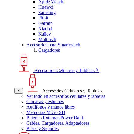
Apple Watch
Huawei
Samsung
Fitbit
Garmin
Xiaomi
Kalley
Multitech
Accesorios para Smartwatch
Cargadores
Accesorios Celulares y Tabletas
Accesorios Celulares y Tabletas
Ver todo en accesorios celulares y tabletas
Carcasas y estuches
Audífonos y manos libres
Memorias Micro SD
Baterías Externas Power Bank
Cables, Cargadores, Adaptadores
Bases y Soportes