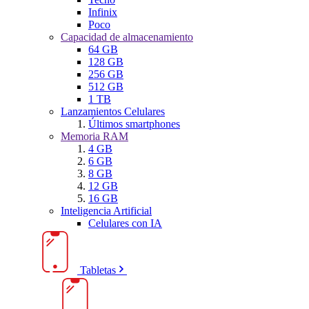
Infinix
Poco
Capacidad de almacenamiento
64 GB
128 GB
256 GB
512 GB
1 TB
Lanzamientos Celulares
Últimos smartphones
Memoria RAM
4 GB
6 GB
8 GB
12 GB
16 GB
Inteligencia Artificial
Celulares con IA
Tabletas