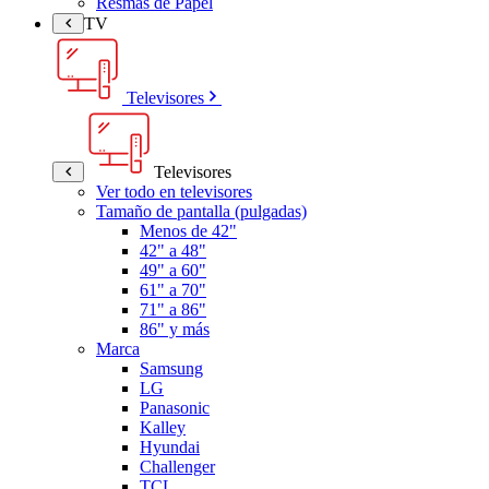
Resmas de Papel
TV
Televisores
Televisores
Ver todo en televisores
Tamaño de pantalla (pulgadas)
Menos de 42"
42" a 48"
49" a 60"
61" a 70"
71" a 86"
86" y más
Marca
Samsung
LG
Panasonic
Kalley
Hyundai
Challenger
TCL