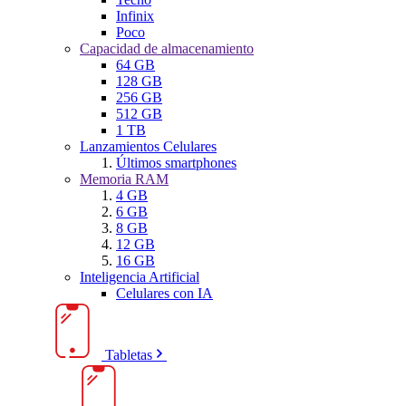
Infinix
Poco
Capacidad de almacenamiento
64 GB
128 GB
256 GB
512 GB
1 TB
Lanzamientos Celulares
Últimos smartphones
Memoria RAM
4 GB
6 GB
8 GB
12 GB
16 GB
Inteligencia Artificial
Celulares con IA
Tabletas