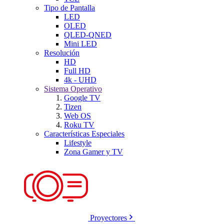
Tipo de Pantalla
LED
OLED
QLED-QNED
Mini LED
Resolución
HD
Full HD
4k - UHD
Sistema Operativo
Google TV
Tizen
Web OS
Roku TV
Características Especiales
Lifestyle
Zona Gamer y TV
Proyectores