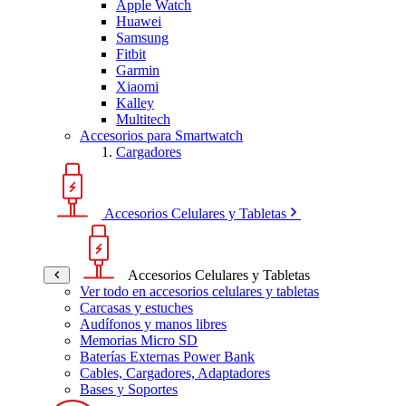
Apple Watch
Huawei
Samsung
Fitbit
Garmin
Xiaomi
Kalley
Multitech
Accesorios para Smartwatch
Cargadores
Accesorios Celulares y Tabletas
Accesorios Celulares y Tabletas
Ver todo en accesorios celulares y tabletas
Carcasas y estuches
Audífonos y manos libres
Memorias Micro SD
Baterías Externas Power Bank
Cables, Cargadores, Adaptadores
Bases y Soportes