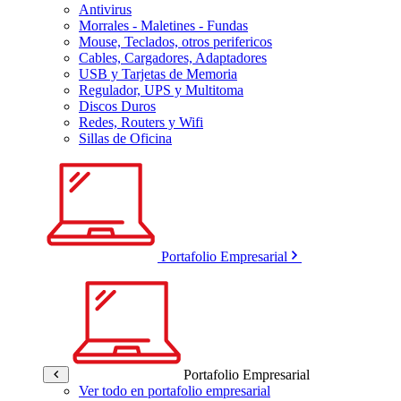
Antivirus
Morrales - Maletines - Fundas
Mouse, Teclados, otros perifericos
Cables, Cargadores, Adaptadores
USB y Tarjetas de Memoria
Regulador, UPS y Multitoma
Discos Duros
Redes, Routers y Wifi
Sillas de Oficina
Portafolio Empresarial
Portafolio Empresarial
Ver todo en portafolio empresarial