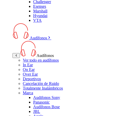
Challenger
Esenses
Marshall
Hyundai
VTA
Audífonos
Audífonos
Ver todo en audífonos
In Ear
On Ear
Over Ear
Deportivos
Cancelación de Ruido
Totalmente Inalámbricos
Marca
Audifonos Sony
Panasonic
Audífonos Bose
JBL