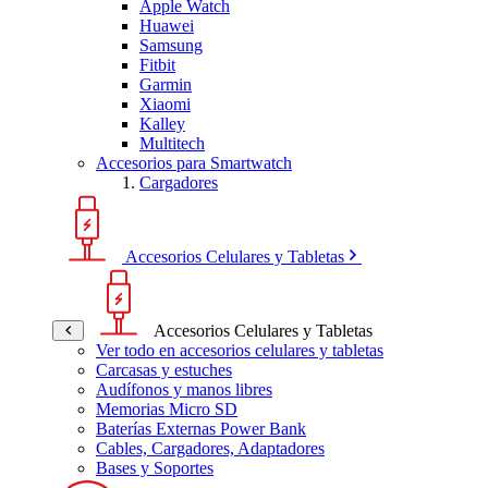
Apple Watch
Huawei
Samsung
Fitbit
Garmin
Xiaomi
Kalley
Multitech
Accesorios para Smartwatch
Cargadores
Accesorios Celulares y Tabletas
Accesorios Celulares y Tabletas
Ver todo en accesorios celulares y tabletas
Carcasas y estuches
Audífonos y manos libres
Memorias Micro SD
Baterías Externas Power Bank
Cables, Cargadores, Adaptadores
Bases y Soportes