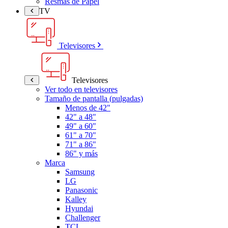
Resmas de Papel
TV
Televisores
Televisores
Ver todo en televisores
Tamaño de pantalla (pulgadas)
Menos de 42"
42" a 48"
49" a 60"
61" a 70"
71" a 86"
86" y más
Marca
Samsung
LG
Panasonic
Kalley
Hyundai
Challenger
TCL