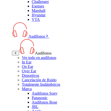
Challenger
Esenses
Marshall
Hyundai
VTA
Audífonos
Audífonos
Ver todo en audífonos
In Ear
On Ear
Over Ear
Deportivos
Cancelación de Ruido
Totalmente Inalámbricos
Marca
Audifonos Sony
Panasonic
Audífonos Bose
JBL