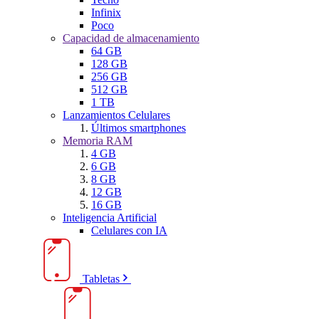
Infinix
Poco
Capacidad de almacenamiento
64 GB
128 GB
256 GB
512 GB
1 TB
Lanzamientos Celulares
Últimos smartphones
Memoria RAM
4 GB
6 GB
8 GB
12 GB
16 GB
Inteligencia Artificial
Celulares con IA
Tabletas