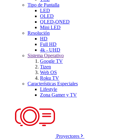
Tipo de Pantalla
LED
OLED
QLED-QNED
Mini LED
Resolución
HD
Full HD
4k - UHD
Sistema Operativo
Google TV
Tizen
Web OS
Roku TV
Características Especiales
Lifestyle
Zona Gamer y TV
Proyectores