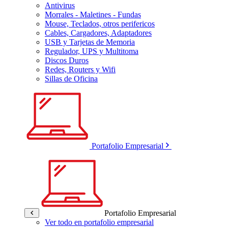
Antivirus
Morrales - Maletines - Fundas
Mouse, Teclados, otros perifericos
Cables, Cargadores, Adaptadores
USB y Tarjetas de Memoria
Regulador, UPS y Multitoma
Discos Duros
Redes, Routers y Wifi
Sillas de Oficina
Portafolio Empresarial
Portafolio Empresarial
Ver todo en portafolio empresarial