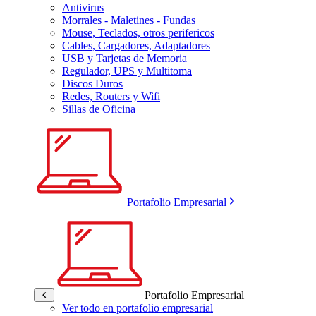
Antivirus
Morrales - Maletines - Fundas
Mouse, Teclados, otros perifericos
Cables, Cargadores, Adaptadores
USB y Tarjetas de Memoria
Regulador, UPS y Multitoma
Discos Duros
Redes, Routers y Wifi
Sillas de Oficina
Portafolio Empresarial
Portafolio Empresarial
Ver todo en portafolio empresarial