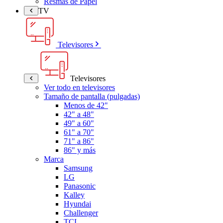
Resmas de Papel
TV
Televisores
Televisores
Ver todo en televisores
Tamaño de pantalla (pulgadas)
Menos de 42"
42" a 48"
49" a 60"
61" a 70"
71" a 86"
86" y más
Marca
Samsung
LG
Panasonic
Kalley
Hyundai
Challenger
TCL