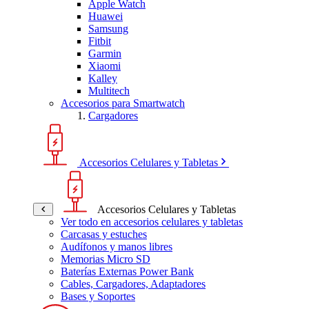
Apple Watch
Huawei
Samsung
Fitbit
Garmin
Xiaomi
Kalley
Multitech
Accesorios para Smartwatch
Cargadores
Accesorios Celulares y Tabletas
Accesorios Celulares y Tabletas
Ver todo en accesorios celulares y tabletas
Carcasas y estuches
Audífonos y manos libres
Memorias Micro SD
Baterías Externas Power Bank
Cables, Cargadores, Adaptadores
Bases y Soportes