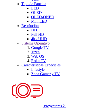
Tipo de Pantalla
LED
OLED
QLED-QNED
Mini LED
Resolución
HD
Full HD
4k - UHD
Sistema Operativo
Google TV
Tizen
Web OS
Roku TV
Características Especiales
Lifestyle
Zona Gamer y TV
Proyectores