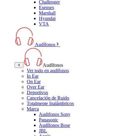
Challenger
Esenses
Marshall
Hyundai
VTA
Audífonos
Audífonos
Ver todo en audífonos
In Ear
On Ear
Over Ear
Deportivos
Cancelación de Ruido
Totalmente Inalámbricos
Marca
Audifonos Sony
Panasonic
Audífonos Bose
JBL