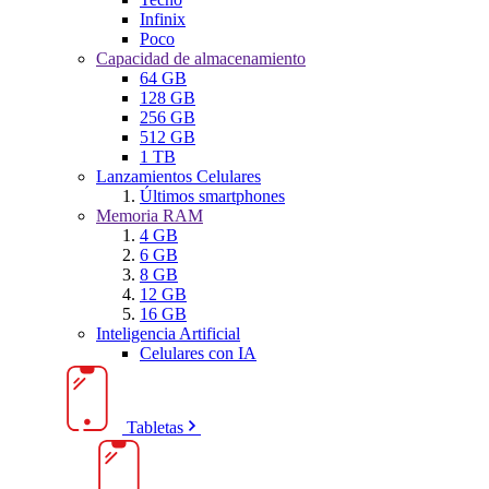
Infinix
Poco
Capacidad de almacenamiento
64 GB
128 GB
256 GB
512 GB
1 TB
Lanzamientos Celulares
Últimos smartphones
Memoria RAM
4 GB
6 GB
8 GB
12 GB
16 GB
Inteligencia Artificial
Celulares con IA
Tabletas