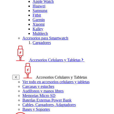
Apple Watch
Huawei
Samsung
Fitbit
Garmin
Xiaomi
Kalley
Multitech
Accesorios para Smartwatch
Cargadores
Accesorios Celulares y Tabletas
Accesorios Celulares y Tabletas
Ver todo en accesorios celulares y tabletas
Carcasas y estuches
Audífonos y manos libres
Memorias Micro SD
Baterías Externas Power Bank
Cables, Cargadores, Adaptadores
Bases y Soportes