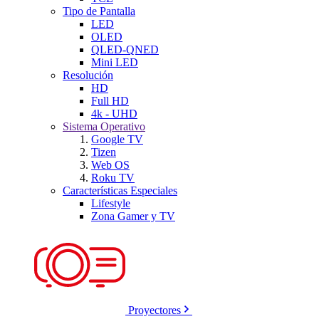
Tipo de Pantalla
LED
OLED
QLED-QNED
Mini LED
Resolución
HD
Full HD
4k - UHD
Sistema Operativo
Google TV
Tizen
Web OS
Roku TV
Características Especiales
Lifestyle
Zona Gamer y TV
Proyectores