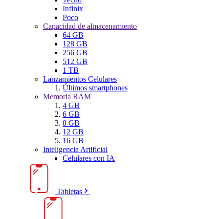
Infinix
Poco
Capacidad de almacenamiento
64 GB
128 GB
256 GB
512 GB
1 TB
Lanzamientos Celulares
Últimos smartphones
Memoria RAM
4 GB
6 GB
8 GB
12 GB
16 GB
Inteligencia Artificial
Celulares con IA
Tabletas