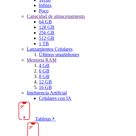
Infinix
Poco
Capacidad de almacenamiento
64 GB
128 GB
256 GB
512 GB
1 TB
Lanzamientos Celulares
Últimos smartphones
Memoria RAM
4 GB
6 GB
8 GB
12 GB
16 GB
Inteligencia Artificial
Celulares con IA
Tabletas