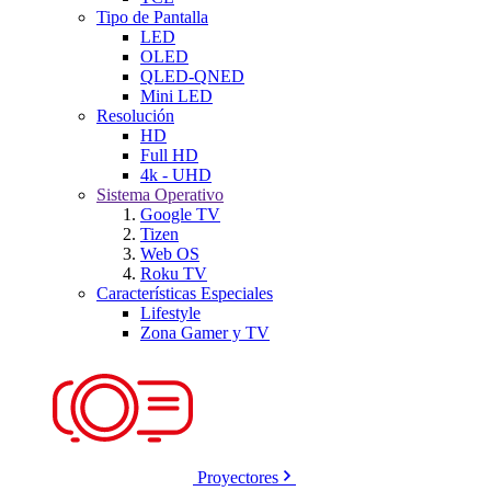
Tipo de Pantalla
LED
OLED
QLED-QNED
Mini LED
Resolución
HD
Full HD
4k - UHD
Sistema Operativo
Google TV
Tizen
Web OS
Roku TV
Características Especiales
Lifestyle
Zona Gamer y TV
Proyectores