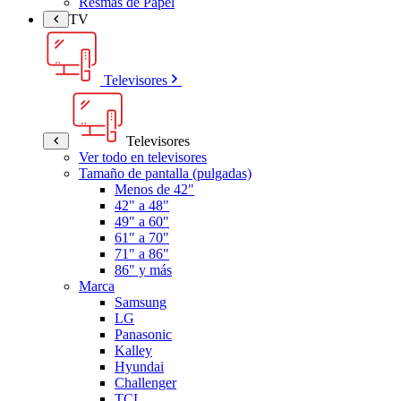
Resmas de Papel
TV
Televisores
Televisores
Ver todo en televisores
Tamaño de pantalla (pulgadas)
Menos de 42"
42" a 48"
49" a 60"
61" a 70"
71" a 86"
86" y más
Marca
Samsung
LG
Panasonic
Kalley
Hyundai
Challenger
TCL