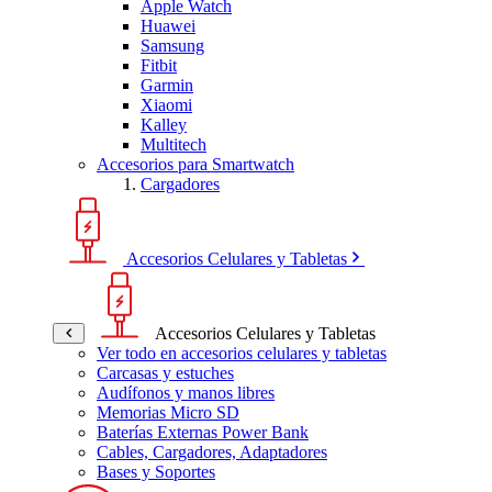
Apple Watch
Huawei
Samsung
Fitbit
Garmin
Xiaomi
Kalley
Multitech
Accesorios para Smartwatch
Cargadores
Accesorios Celulares y Tabletas
Accesorios Celulares y Tabletas
Ver todo en accesorios celulares y tabletas
Carcasas y estuches
Audífonos y manos libres
Memorias Micro SD
Baterías Externas Power Bank
Cables, Cargadores, Adaptadores
Bases y Soportes