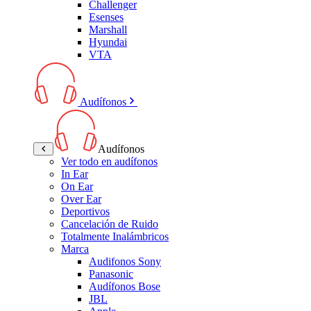
Challenger
Esenses
Marshall
Hyundai
VTA
Audífonos
Audífonos
Ver todo en audífonos
In Ear
On Ear
Over Ear
Deportivos
Cancelación de Ruido
Totalmente Inalámbricos
Marca
Audifonos Sony
Panasonic
Audífonos Bose
JBL