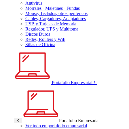
Antivirus
Morrales - Maletines - Fundas
Mouse, Teclados, otros perifericos
Cables, Cargadores, Adaptadores
USB y Tarjetas de Memoria
Regulador, UPS y Multitoma
Discos Duros
Redes, Routers y Wifi
Sillas de Oficina
Portafolio Empresarial
Portafolio Empresarial
Ver todo en portafolio empresarial