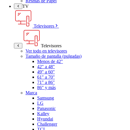
Resmas de Papel
TV
Televisores
Televisores
Ver todo en televisores
Tamaño de pantalla (pulgadas)
Menos de 42"
42" a 48"
49" a 60"
61" a 70"
71" a 86"
86" y más
Marca
Samsung
LG
Panasonic
Kalley
Hyundai
Challenger
TCL