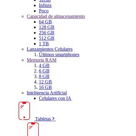
Infinix
Poco
Capacidad de almacenamiento
64 GB
128 GB
256 GB
512 GB
1 TB
Lanzamientos Celulares
Últimos smartphones
Memoria RAM
4 GB
6 GB
8 GB
12 GB
16 GB
Inteligencia Artificial
Celulares con IA
Tabletas