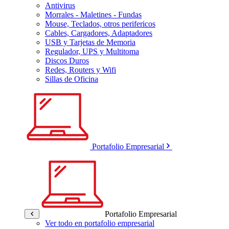
Antivirus
Morrales - Maletines - Fundas
Mouse, Teclados, otros perifericos
Cables, Cargadores, Adaptadores
USB y Tarjetas de Memoria
Regulador, UPS y Multitoma
Discos Duros
Redes, Routers y Wifi
Sillas de Oficina
Portafolio Empresarial
Portafolio Empresarial
Ver todo en portafolio empresarial