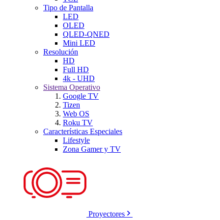
Tipo de Pantalla
LED
OLED
QLED-QNED
Mini LED
Resolución
HD
Full HD
4k - UHD
Sistema Operativo
Google TV
Tizen
Web OS
Roku TV
Características Especiales
Lifestyle
Zona Gamer y TV
Proyectores