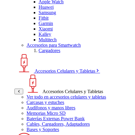
Apple Watch
Huawei
Samsung
Fitbit
Garmin
Xiaomi
Kalley
Multitech
Accesorios para Smartwatch
Cargadores
Accesorios Celulares y Tabletas
Accesorios Celulares y Tabletas
Ver todo en accesorios celulares y tabletas
Carcasas y estuches
Audífonos y manos libres
Memorias Micro SD
Baterías Externas Power Bank
Cables, Cargadores, Adaptadores
Bases y Soportes