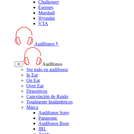
Challenger
Esenses
Marshall
Hyundai
VTA
Audífonos
Audífonos
Ver todo en audífonos
In Ear
On Ear
Over Ear
Deportivos
Cancelación de Ruido
Totalmente Inalámbricos
Marca
Audifonos Sony
Panasonic
Audífonos Bose
JBL