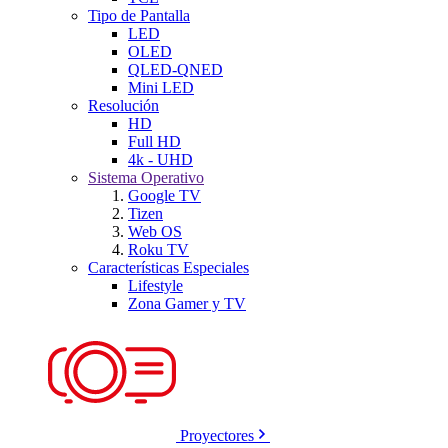
Tipo de Pantalla
LED
OLED
QLED-QNED
Mini LED
Resolución
HD
Full HD
4k - UHD
Sistema Operativo
Google TV
Tizen
Web OS
Roku TV
Características Especiales
Lifestyle
Zona Gamer y TV
Proyectores