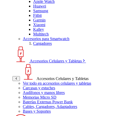
Apple Watch
Huawei
Samsung
Fitbit
Garmin
Xiaomi
Kalley
Multitech
Accesorios para Smartwatch
Cargadores
Accesorios Celulares y Tabletas
Accesorios Celulares y Tabletas
Ver todo en accesorios celulares y tabletas
Carcasas y estuches
Audífonos y manos libres
Memorias Micro SD
Baterías Externas Power Bank
Cables, Cargadores, Adaptadores
Bases y Soportes