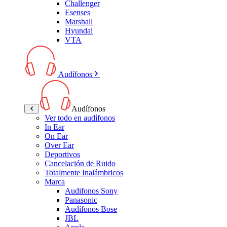
Challenger
Esenses
Marshall
Hyundai
VTA
Audífonos
Audífonos
Ver todo en audífonos
In Ear
On Ear
Over Ear
Deportivos
Cancelación de Ruido
Totalmente Inalámbricos
Marca
Audifonos Sony
Panasonic
Audífonos Bose
JBL