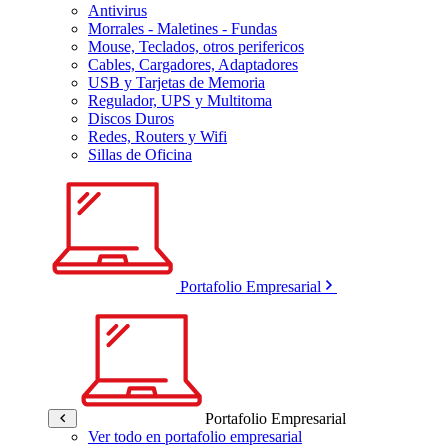
Antivirus
Morrales - Maletines - Fundas
Mouse, Teclados, otros perifericos
Cables, Cargadores, Adaptadores
USB y Tarjetas de Memoria
Regulador, UPS y Multitoma
Discos Duros
Redes, Routers y Wifi
Sillas de Oficina
Portafolio Empresarial
Portafolio Empresarial
Ver todo en portafolio empresarial