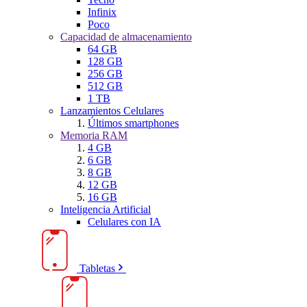
Infinix
Poco
Capacidad de almacenamiento
64 GB
128 GB
256 GB
512 GB
1 TB
Lanzamientos Celulares
Últimos smartphones
Memoria RAM
4 GB
6 GB
8 GB
12 GB
16 GB
Inteligencia Artificial
Celulares con IA
Tabletas