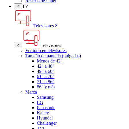
Resmas de Papel
TV
Televisores
Televisores
Ver todo en televisores
Tamaño de pantalla (pulgadas)
Menos de 42"
42" a 48"
49" a 60"
61" a 70"
71" a 86"
86" y más
Marca
Samsung
LG
Panasonic
Kalley
Hyundai
Challenger
TCL