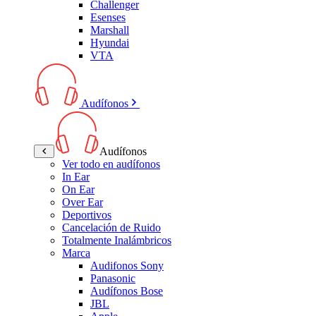
Challenger
Esenses
Marshall
Hyundai
VTA
Audífonos
Audífonos
Ver todo en audífonos
In Ear
On Ear
Over Ear
Deportivos
Cancelación de Ruido
Totalmente Inalámbricos
Marca
Audifonos Sony
Panasonic
Audífonos Bose
JBL