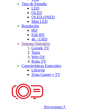
Tipo de Pantalla
LED
OLED
QLED-QNED
Mini LED
Resolución
HD
Full HD
4k - UHD
Sistema Operativo
Google TV
Tizen
Web OS
Roku TV
Características Especiales
Lifestyle
Zona Gamer y TV
Proyectores