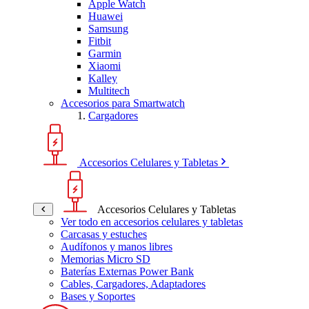
Apple Watch
Huawei
Samsung
Fitbit
Garmin
Xiaomi
Kalley
Multitech
Accesorios para Smartwatch
Cargadores
Accesorios Celulares y Tabletas
Accesorios Celulares y Tabletas
Ver todo en accesorios celulares y tabletas
Carcasas y estuches
Audífonos y manos libres
Memorias Micro SD
Baterías Externas Power Bank
Cables, Cargadores, Adaptadores
Bases y Soportes