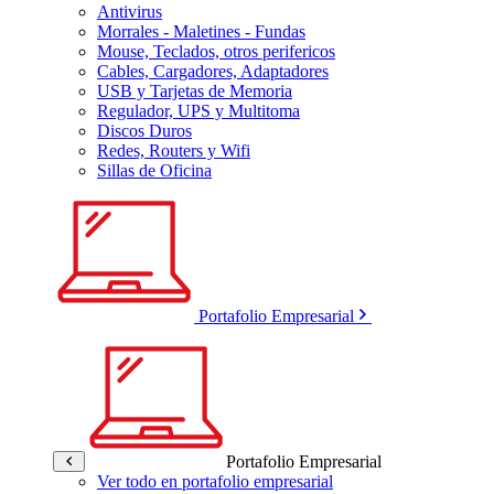
Antivirus
Morrales - Maletines - Fundas
Mouse, Teclados, otros perifericos
Cables, Cargadores, Adaptadores
USB y Tarjetas de Memoria
Regulador, UPS y Multitoma
Discos Duros
Redes, Routers y Wifi
Sillas de Oficina
Portafolio Empresarial
Portafolio Empresarial
Ver todo en portafolio empresarial