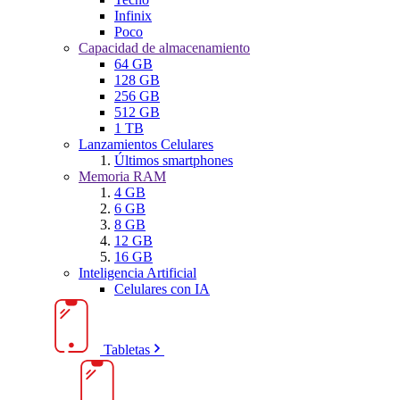
Infinix
Poco
Capacidad de almacenamiento
64 GB
128 GB
256 GB
512 GB
1 TB
Lanzamientos Celulares
Últimos smartphones
Memoria RAM
4 GB
6 GB
8 GB
12 GB
16 GB
Inteligencia Artificial
Celulares con IA
Tabletas