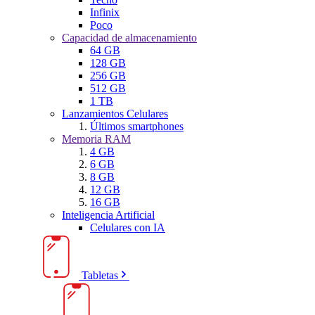
Infinix
Poco
Capacidad de almacenamiento
64 GB
128 GB
256 GB
512 GB
1 TB
Lanzamientos Celulares
Últimos smartphones
Memoria RAM
4 GB
6 GB
8 GB
12 GB
16 GB
Inteligencia Artificial
Celulares con IA
Tabletas