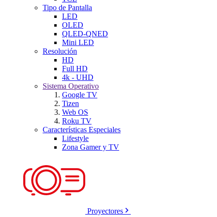
Tipo de Pantalla
LED
OLED
QLED-QNED
Mini LED
Resolución
HD
Full HD
4k - UHD
Sistema Operativo
Google TV
Tizen
Web OS
Roku TV
Características Especiales
Lifestyle
Zona Gamer y TV
Proyectores