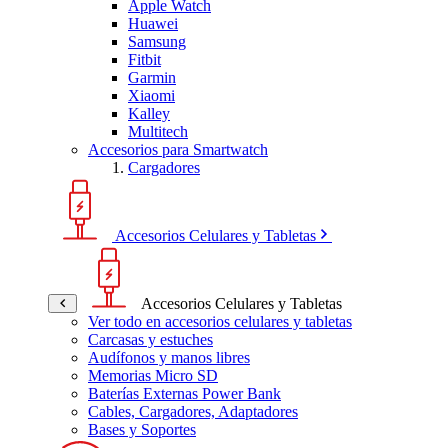
Apple Watch
Huawei
Samsung
Fitbit
Garmin
Xiaomi
Kalley
Multitech
Accesorios para Smartwatch
Cargadores
Accesorios Celulares y Tabletas
Accesorios Celulares y Tabletas
Ver todo en accesorios celulares y tabletas
Carcasas y estuches
Audífonos y manos libres
Memorias Micro SD
Baterías Externas Power Bank
Cables, Cargadores, Adaptadores
Bases y Soportes