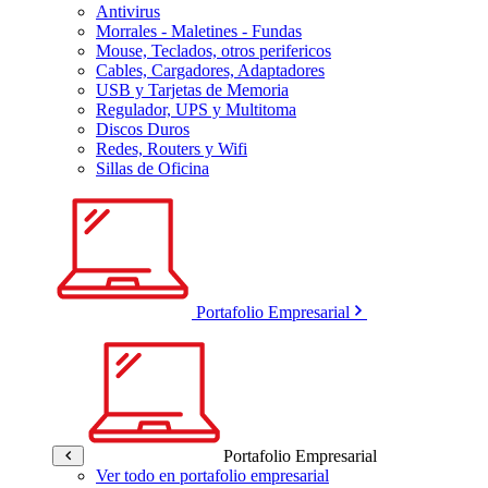
Antivirus
Morrales - Maletines - Fundas
Mouse, Teclados, otros perifericos
Cables, Cargadores, Adaptadores
USB y Tarjetas de Memoria
Regulador, UPS y Multitoma
Discos Duros
Redes, Routers y Wifi
Sillas de Oficina
Portafolio Empresarial
Portafolio Empresarial
Ver todo en portafolio empresarial