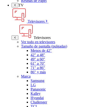
Resmas de Papel
TV
Televisores
Televisores
Ver todo en televisores
Tamaño de pantalla (pulgadas)
Menos de 42"
42" a 48"
49" a 60"
61" a 70"
71" a 86"
86" y más
Marca
Samsung
LG
Panasonic
Kalley
Hyundai
Challenger
TCL