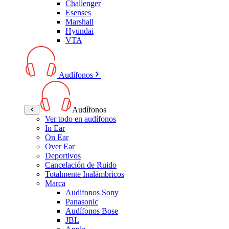
Challenger
Esenses
Marshall
Hyundai
VTA
Audífonos
Audífonos
Ver todo en audífonos
In Ear
On Ear
Over Ear
Deportivos
Cancelación de Ruido
Totalmente Inalámbricos
Marca
Audifonos Sony
Panasonic
Audífonos Bose
JBL