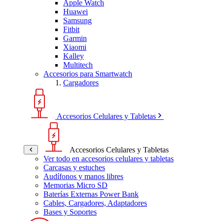
Apple Watch
Huawei
Samsung
Fitbit
Garmin
Xiaomi
Kalley
Multitech
Accesorios para Smartwatch
Cargadores
Accesorios Celulares y Tabletas
Accesorios Celulares y Tabletas
Ver todo en accesorios celulares y tabletas
Carcasas y estuches
Audífonos y manos libres
Memorias Micro SD
Baterías Externas Power Bank
Cables, Cargadores, Adaptadores
Bases y Soportes