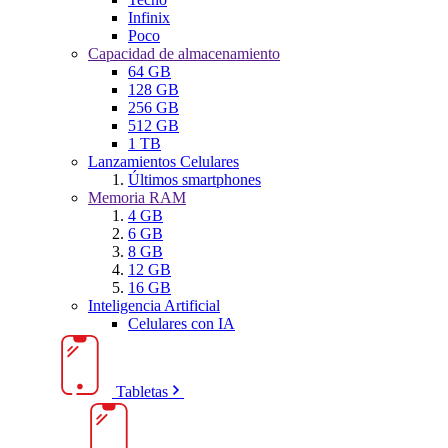
Infinix
Poco
Capacidad de almacenamiento
64 GB
128 GB
256 GB
512 GB
1 TB
Lanzamientos Celulares
Últimos smartphones
Memoria RAM
4 GB
6 GB
8 GB
12 GB
16 GB
Inteligencia Artificial
Celulares con IA
Tabletas