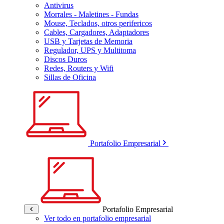
Antivirus
Morrales - Maletines - Fundas
Mouse, Teclados, otros perifericos
Cables, Cargadores, Adaptadores
USB y Tarjetas de Memoria
Regulador, UPS y Multitoma
Discos Duros
Redes, Routers y Wifi
Sillas de Oficina
Portafolio Empresarial
Portafolio Empresarial
Ver todo en portafolio empresarial