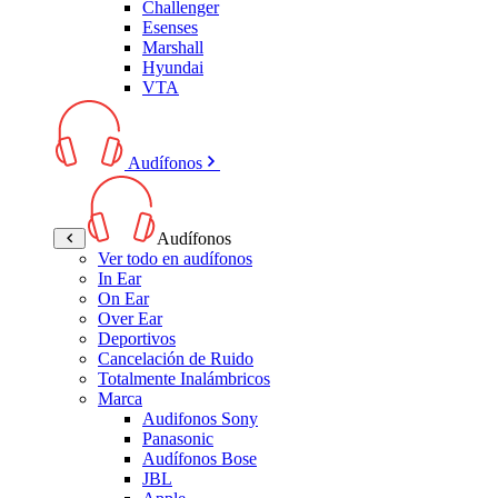
Challenger
Esenses
Marshall
Hyundai
VTA
Audífonos
Audífonos
Ver todo en audífonos
In Ear
On Ear
Over Ear
Deportivos
Cancelación de Ruido
Totalmente Inalámbricos
Marca
Audifonos Sony
Panasonic
Audífonos Bose
JBL