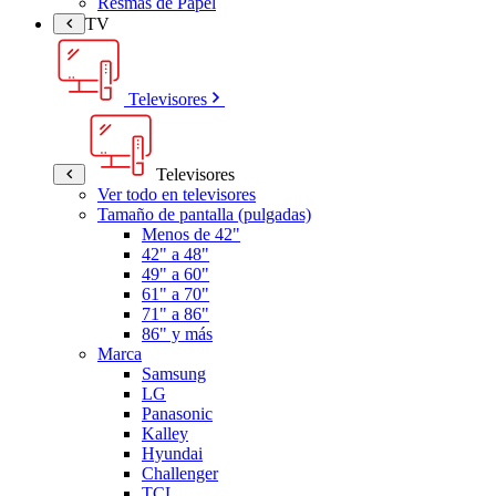
Resmas de Papel
TV
Televisores
Televisores
Ver todo en televisores
Tamaño de pantalla (pulgadas)
Menos de 42"
42" a 48"
49" a 60"
61" a 70"
71" a 86"
86" y más
Marca
Samsung
LG
Panasonic
Kalley
Hyundai
Challenger
TCL