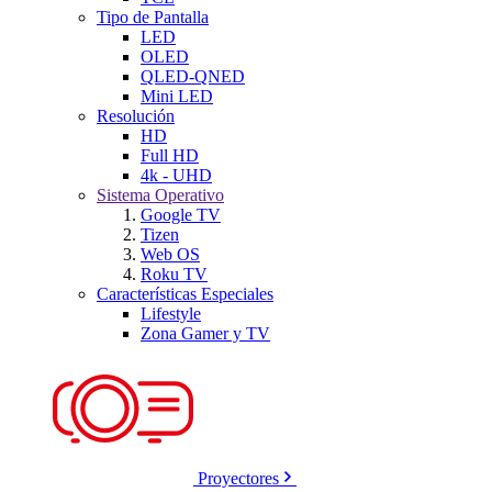
Tipo de Pantalla
LED
OLED
QLED-QNED
Mini LED
Resolución
HD
Full HD
4k - UHD
Sistema Operativo
Google TV
Tizen
Web OS
Roku TV
Características Especiales
Lifestyle
Zona Gamer y TV
Proyectores