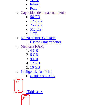
Infinix
Poco
Capacidad de almacenamiento
64 GB
128 GB
256 GB
512 GB
1 TB
Lanzamientos Celulares
Últimos smartphones
Memoria RAM
4 GB
6 GB
8 GB
12 GB
16 GB
Inteligencia Artificial
Celulares con IA
Tabletas