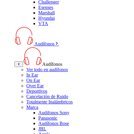
Challenger
Esenses
Marshall
Hyundai
VTA
Audífonos
Audífonos
Ver todo en audífonos
In Ear
On Ear
Over Ear
Deportivos
Cancelación de Ruido
Totalmente Inalámbricos
Marca
Audifonos Sony
Panasonic
Audífonos Bose
JBL