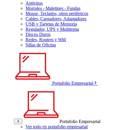
Antivirus
Morrales - Maletines - Fundas
Mouse, Teclados, otros perifericos
Cables, Cargadores, Adaptadores
USB y Tarjetas de Memoria
Regulador, UPS y Multitoma
Discos Duros
Redes, Routers y Wifi
Sillas de Oficina
Portafolio Empresarial
Portafolio Empresarial
Ver todo en portafolio empresarial