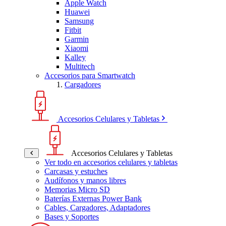
Apple Watch
Huawei
Samsung
Fitbit
Garmin
Xiaomi
Kalley
Multitech
Accesorios para Smartwatch
Cargadores
Accesorios Celulares y Tabletas
Accesorios Celulares y Tabletas
Ver todo en accesorios celulares y tabletas
Carcasas y estuches
Audífonos y manos libres
Memorias Micro SD
Baterías Externas Power Bank
Cables, Cargadores, Adaptadores
Bases y Soportes