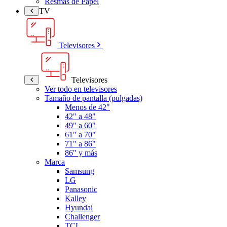
Resmas de Papel
TV
Televisores
Televisores
Ver todo en televisores
Tamaño de pantalla (pulgadas)
Menos de 42"
42" a 48"
49" a 60"
61" a 70"
71" a 86"
86" y más
Marca
Samsung
LG
Panasonic
Kalley
Hyundai
Challenger
TCL