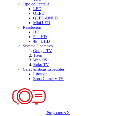
Tipo de Pantalla
LED
OLED
QLED-QNED
Mini LED
Resolución
HD
Full HD
4k - UHD
Sistema Operativo
Google TV
Tizen
Web OS
Roku TV
Características Especiales
Lifestyle
Zona Gamer y TV
Proyectores