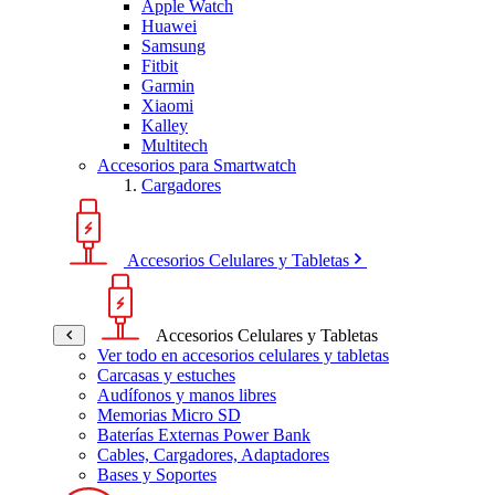
Apple Watch
Huawei
Samsung
Fitbit
Garmin
Xiaomi
Kalley
Multitech
Accesorios para Smartwatch
Cargadores
Accesorios Celulares y Tabletas
Accesorios Celulares y Tabletas
Ver todo en accesorios celulares y tabletas
Carcasas y estuches
Audífonos y manos libres
Memorias Micro SD
Baterías Externas Power Bank
Cables, Cargadores, Adaptadores
Bases y Soportes