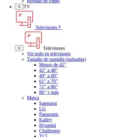
Resmas de Papel
TV
Televisores
Televisores
Ver todo en televisores
Tamaño de pantalla (pulgadas)
Menos de 42"
42" a 48"
49" a 60"
61" a 70"
71" a 86"
86" y más
Marca
Samsung
LG
Panasonic
Kalley
Hyundai
Challenger
TCL