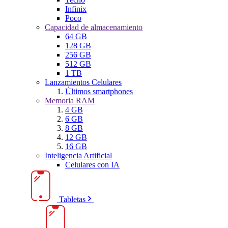
Infinix
Poco
Capacidad de almacenamiento
64 GB
128 GB
256 GB
512 GB
1 TB
Lanzamientos Celulares
Últimos smartphones
Memoria RAM
4 GB
6 GB
8 GB
12 GB
16 GB
Inteligencia Artificial
Celulares con IA
Tabletas