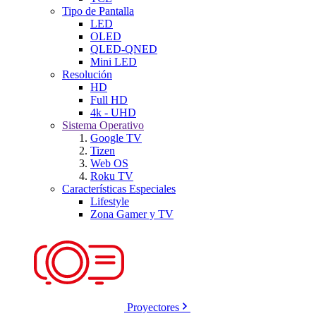
Tipo de Pantalla
LED
OLED
QLED-QNED
Mini LED
Resolución
HD
Full HD
4k - UHD
Sistema Operativo
Google TV
Tizen
Web OS
Roku TV
Características Especiales
Lifestyle
Zona Gamer y TV
Proyectores