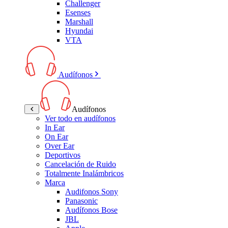
Challenger
Esenses
Marshall
Hyundai
VTA
Audífonos
Audífonos
Ver todo en audífonos
In Ear
On Ear
Over Ear
Deportivos
Cancelación de Ruido
Totalmente Inalámbricos
Marca
Audifonos Sony
Panasonic
Audífonos Bose
JBL