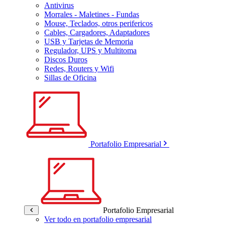
Antivirus
Morrales - Maletines - Fundas
Mouse, Teclados, otros perifericos
Cables, Cargadores, Adaptadores
USB y Tarjetas de Memoria
Regulador, UPS y Multitoma
Discos Duros
Redes, Routers y Wifi
Sillas de Oficina
Portafolio Empresarial
Portafolio Empresarial
Ver todo en portafolio empresarial