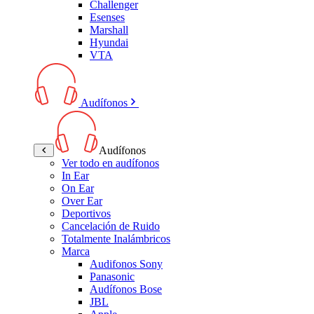
Challenger
Esenses
Marshall
Hyundai
VTA
Audífonos
Audífonos
Ver todo en audífonos
In Ear
On Ear
Over Ear
Deportivos
Cancelación de Ruido
Totalmente Inalámbricos
Marca
Audifonos Sony
Panasonic
Audífonos Bose
JBL