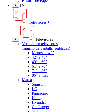
Resmas de Papel
TV
Televisores
Televisores
Ver todo en televisores
Tamaño de pantalla (pulgadas)
Menos de 42"
42" a 48"
49" a 60"
61" a 70"
71" a 86"
86" y más
Marca
Samsung
LG
Panasonic
Kalley
Hyundai
Challenger
TCL