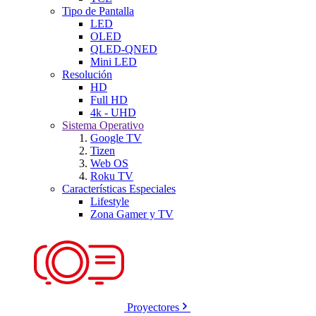
Tipo de Pantalla
LED
OLED
QLED-QNED
Mini LED
Resolución
HD
Full HD
4k - UHD
Sistema Operativo
Google TV
Tizen
Web OS
Roku TV
Características Especiales
Lifestyle
Zona Gamer y TV
Proyectores