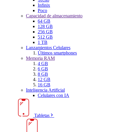
Infinix
Poco
Capacidad de almacenamiento
64 GB
128 GB
256 GB
512 GB
1 TB
Lanzamientos Celulares
Últimos smartphones
Memoria RAM
4 GB
6 GB
8 GB
12 GB
16 GB
Inteligencia Artificial
Celulares con IA
Tabletas