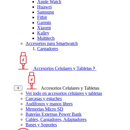
Apple Watch
Huawei
Samsung
Fitbit
Garmin
Xiaomi
Kalley
Multitech
Accesorios para Smartwatch
Cargadores
Accesorios Celulares y Tabletas
Accesorios Celulares y Tabletas
Ver todo en accesorios celulares y tabletas
Carcasas y estuches
Audífonos y manos libres
Memorias Micro SD
Baterías Externas Power Bank
Cables, Cargadores, Adaptadores
Bases y Soportes