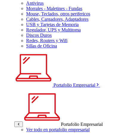
Antivirus
Morrales - Maletines - Fundas
Mouse, Teclados, otros perifericos
Cables, Cargadores, Adaptadores
USB y Tarjetas de Memoria
Regulador, UPS y Multitoma
Discos Duros
Redes, Routers y Wifi
Sillas de Oficina
Portafolio Empresarial
Portafolio Empresarial
Ver todo en portafolio empresarial