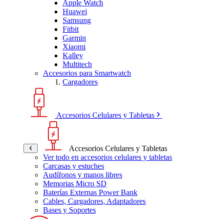
Apple Watch
Huawei
Samsung
Fitbit
Garmin
Xiaomi
Kalley
Multitech
Accesorios para Smartwatch
Cargadores
Accesorios Celulares y Tabletas
Accesorios Celulares y Tabletas
Ver todo en accesorios celulares y tabletas
Carcasas y estuches
Audífonos y manos libres
Memorias Micro SD
Baterías Externas Power Bank
Cables, Cargadores, Adaptadores
Bases y Soportes