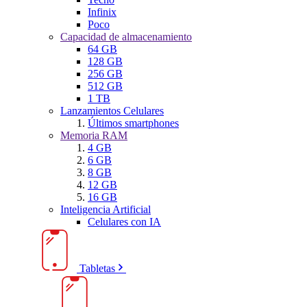
Infinix
Poco
Capacidad de almacenamiento
64 GB
128 GB
256 GB
512 GB
1 TB
Lanzamientos Celulares
Últimos smartphones
Memoria RAM
4 GB
6 GB
8 GB
12 GB
16 GB
Inteligencia Artificial
Celulares con IA
Tabletas