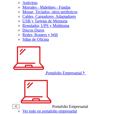
Antivirus
Morrales - Maletines - Fundas
Mouse, Teclados, otros perifericos
Cables, Cargadores, Adaptadores
USB y Tarjetas de Memoria
Regulador, UPS y Multitoma
Discos Duros
Redes, Routers y Wifi
Sillas de Oficina
Portafolio Empresarial
Portafolio Empresarial
Ver todo en portafolio empresarial