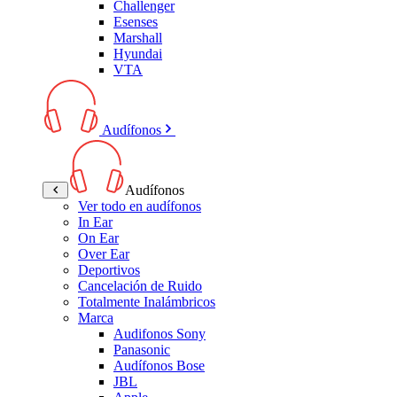
Challenger
Esenses
Marshall
Hyundai
VTA
Audífonos
Audífonos
Ver todo en audífonos
In Ear
On Ear
Over Ear
Deportivos
Cancelación de Ruido
Totalmente Inalámbricos
Marca
Audifonos Sony
Panasonic
Audífonos Bose
JBL