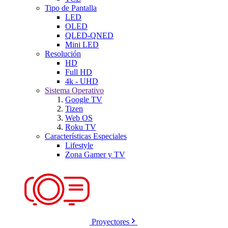
Tipo de Pantalla
LED
OLED
QLED-QNED
Mini LED
Resolución
HD
Full HD
4k - UHD
Sistema Operativo
Google TV
Tizen
Web OS
Roku TV
Características Especiales
Lifestyle
Zona Gamer y TV
Proyectores