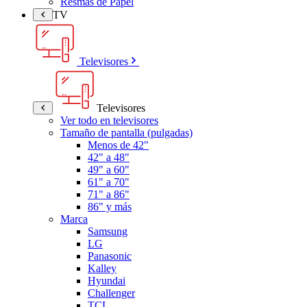
Resmas de Papel
TV
Televisores
Televisores
Ver todo en televisores
Tamaño de pantalla (pulgadas)
Menos de 42"
42" a 48"
49" a 60"
61" a 70"
71" a 86"
86" y más
Marca
Samsung
LG
Panasonic
Kalley
Hyundai
Challenger
TCL