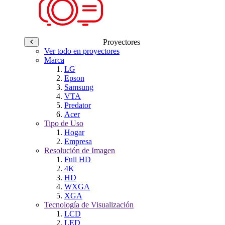
Proyectores
Ver todo en proyectores
Marca
LG
Epson
Samsung
VTA
Predator
Acer
Tipo de Uso
Hogar
Empresa
Resolución de Imagen
Full HD
4K
HD
WXGA
XGA
Tecnología de Visualización
LCD
LED