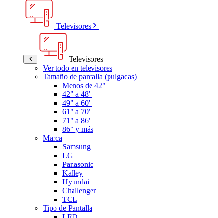
Televisores
Televisores
Ver todo en televisores
Tamaño de pantalla (pulgadas)
Menos de 42"
42" a 48"
49" a 60"
61" a 70"
71" a 86"
86" y más
Marca
Samsung
LG
Panasonic
Kalley
Hyundai
Challenger
TCL
Tipo de Pantalla
LED