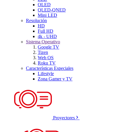
OLED
QLED-QNED
Mini LED
Resolución
HD
Full HD
4k - UHD
Sistema Operativo
Google TV
Tizen
Web OS
Roku TV
Características Especiales
Lifestyle
Zona Gamer y TV
Proyectores