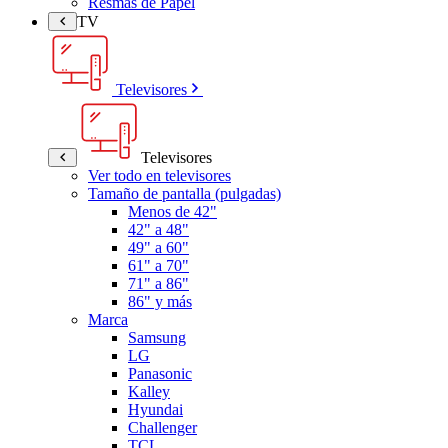
Resmas de Papel
TV
Televisores
Televisores
Ver todo en televisores
Tamaño de pantalla (pulgadas)
Menos de 42"
42" a 48"
49" a 60"
61" a 70"
71" a 86"
86" y más
Marca
Samsung
LG
Panasonic
Kalley
Hyundai
Challenger
TCL