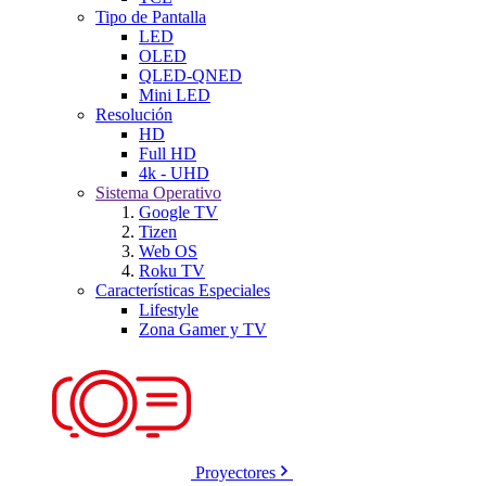
Tipo de Pantalla
LED
OLED
QLED-QNED
Mini LED
Resolución
HD
Full HD
4k - UHD
Sistema Operativo
Google TV
Tizen
Web OS
Roku TV
Características Especiales
Lifestyle
Zona Gamer y TV
Proyectores