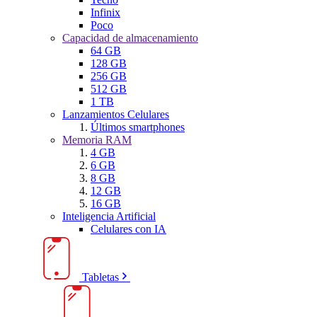
Infinix
Poco
Capacidad de almacenamiento
64 GB
128 GB
256 GB
512 GB
1 TB
Lanzamientos Celulares
Últimos smartphones
Memoria RAM
4 GB
6 GB
8 GB
12 GB
16 GB
Inteligencia Artificial
Celulares con IA
Tabletas