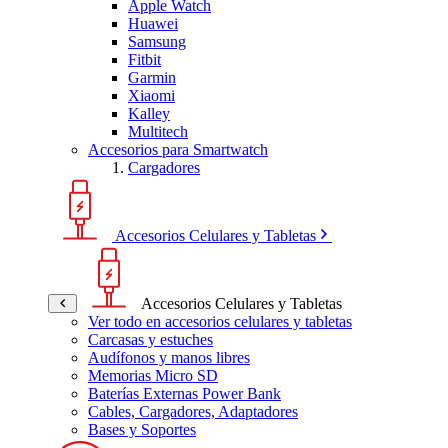
Apple Watch
Huawei
Samsung
Fitbit
Garmin
Xiaomi
Kalley
Multitech
Accesorios para Smartwatch
Cargadores
Accesorios Celulares y Tabletas
Accesorios Celulares y Tabletas
Ver todo en accesorios celulares y tabletas
Carcasas y estuches
Audífonos y manos libres
Memorias Micro SD
Baterías Externas Power Bank
Cables, Cargadores, Adaptadores
Bases y Soportes