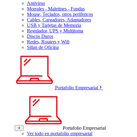
Antivirus
Morrales - Maletines - Fundas
Mouse, Teclados, otros perifericos
Cables, Cargadores, Adaptadores
USB y Tarjetas de Memoria
Regulador, UPS y Multitoma
Discos Duros
Redes, Routers y Wifi
Sillas de Oficina
Portafolio Empresarial
Portafolio Empresarial
Ver todo en portafolio empresarial