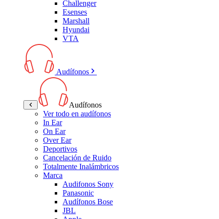
Challenger
Esenses
Marshall
Hyundai
VTA
Audífonos
Audífonos
Ver todo en audífonos
In Ear
On Ear
Over Ear
Deportivos
Cancelación de Ruido
Totalmente Inalámbricos
Marca
Audifonos Sony
Panasonic
Audífonos Bose
JBL