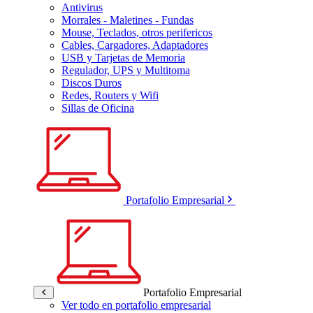
Antivirus
Morrales - Maletines - Fundas
Mouse, Teclados, otros perifericos
Cables, Cargadores, Adaptadores
USB y Tarjetas de Memoria
Regulador, UPS y Multitoma
Discos Duros
Redes, Routers y Wifi
Sillas de Oficina
Portafolio Empresarial
Portafolio Empresarial
Ver todo en portafolio empresarial