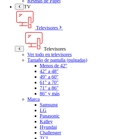
Resmas de Papel
TV
Televisores
Televisores
Ver todo en televisores
Tamaño de pantalla (pulgadas)
Menos de 42"
42" a 48"
49" a 60"
61" a 70"
71" a 86"
86" y más
Marca
Samsung
LG
Panasonic
Kalley
Hyundai
Challenger
TCL