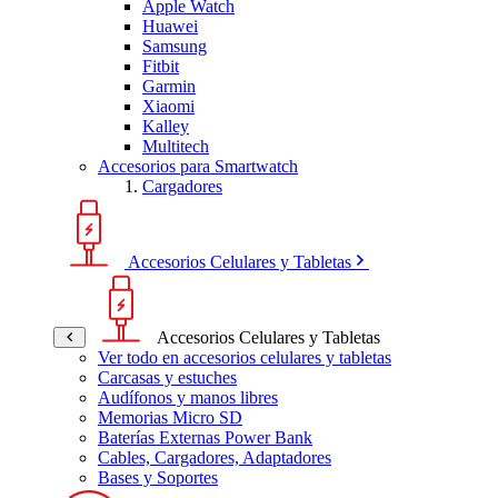
Apple Watch
Huawei
Samsung
Fitbit
Garmin
Xiaomi
Kalley
Multitech
Accesorios para Smartwatch
Cargadores
Accesorios Celulares y Tabletas
Accesorios Celulares y Tabletas
Ver todo en accesorios celulares y tabletas
Carcasas y estuches
Audífonos y manos libres
Memorias Micro SD
Baterías Externas Power Bank
Cables, Cargadores, Adaptadores
Bases y Soportes