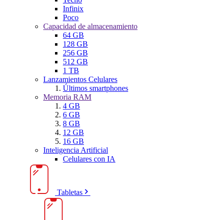
Infinix
Poco
Capacidad de almacenamiento
64 GB
128 GB
256 GB
512 GB
1 TB
Lanzamientos Celulares
Últimos smartphones
Memoria RAM
4 GB
6 GB
8 GB
12 GB
16 GB
Inteligencia Artificial
Celulares con IA
Tabletas