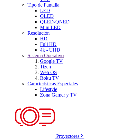
Tipo de Pantalla
LED
OLED
QLED-QNED
Mini LED
Resolución
HD
Full HD
4k - UHD
Sistema Operativo
Google TV
Tizen
Web OS
Roku TV
Características Especiales
Lifestyle
Zona Gamer y TV
Proyectores