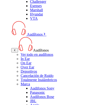
Challenger
Esenses
Marshall
Hyundai
VTA
Audífonos
Audífonos
Ver todo en audífonos
In Ear
On Ear
Over Ear
Deportivos
Cancelación de Ruido
Totalmente Inalámbricos
Marca
Audifonos Sony
Panasonic
Audífonos Bose
JBL