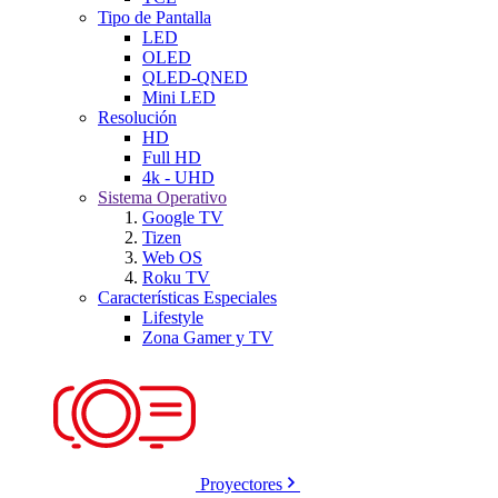
Tipo de Pantalla
LED
OLED
QLED-QNED
Mini LED
Resolución
HD
Full HD
4k - UHD
Sistema Operativo
Google TV
Tizen
Web OS
Roku TV
Características Especiales
Lifestyle
Zona Gamer y TV
Proyectores