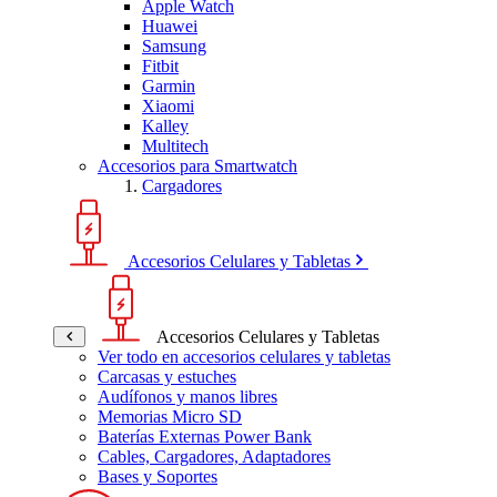
Apple Watch
Huawei
Samsung
Fitbit
Garmin
Xiaomi
Kalley
Multitech
Accesorios para Smartwatch
Cargadores
Accesorios Celulares y Tabletas
Accesorios Celulares y Tabletas
Ver todo en accesorios celulares y tabletas
Carcasas y estuches
Audífonos y manos libres
Memorias Micro SD
Baterías Externas Power Bank
Cables, Cargadores, Adaptadores
Bases y Soportes