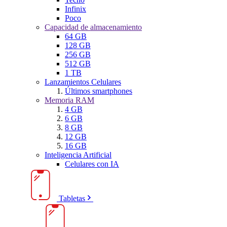
Infinix
Poco
Capacidad de almacenamiento
64 GB
128 GB
256 GB
512 GB
1 TB
Lanzamientos Celulares
Últimos smartphones
Memoria RAM
4 GB
6 GB
8 GB
12 GB
16 GB
Inteligencia Artificial
Celulares con IA
Tabletas