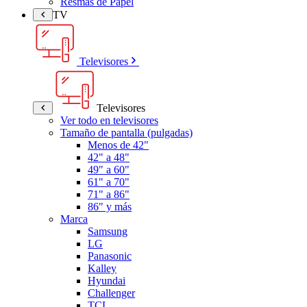
Resmas de Papel
TV
Televisores
Televisores
Ver todo en televisores
Tamaño de pantalla (pulgadas)
Menos de 42"
42" a 48"
49" a 60"
61" a 70"
71" a 86"
86" y más
Marca
Samsung
LG
Panasonic
Kalley
Hyundai
Challenger
TCL