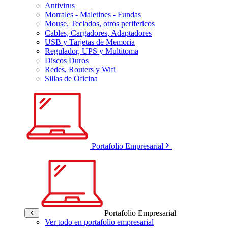
Antivirus
Morrales - Maletines - Fundas
Mouse, Teclados, otros perifericos
Cables, Cargadores, Adaptadores
USB y Tarjetas de Memoria
Regulador, UPS y Multitoma
Discos Duros
Redes, Routers y Wifi
Sillas de Oficina
Portafolio Empresarial
Portafolio Empresarial
Ver todo en portafolio empresarial