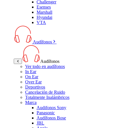
Challenger
Esenses
Marshall
Hyundai
VTA
Audífonos
Audífonos
Ver todo en audífonos
In Ear
On Ear
Over Ear
Deportivos
Cancelación de Ruido
Totalmente Inalámbricos
Marca
Audifonos Sony
Panasonic
Audífonos Bose
JBL