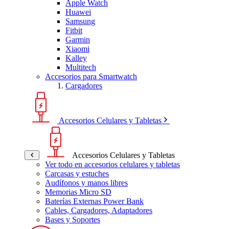
Apple Watch
Huawei
Samsung
Fitbit
Garmin
Xiaomi
Kalley
Multitech
Accesorios para Smartwatch
Cargadores
Accesorios Celulares y Tabletas
Accesorios Celulares y Tabletas
Ver todo en accesorios celulares y tabletas
Carcasas y estuches
Audífonos y manos libres
Memorias Micro SD
Baterías Externas Power Bank
Cables, Cargadores, Adaptadores
Bases y Soportes