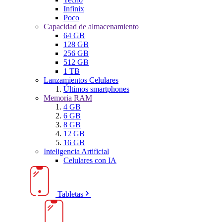
Infinix
Poco
Capacidad de almacenamiento
64 GB
128 GB
256 GB
512 GB
1 TB
Lanzamientos Celulares
Últimos smartphones
Memoria RAM
4 GB
6 GB
8 GB
12 GB
16 GB
Inteligencia Artificial
Celulares con IA
Tabletas