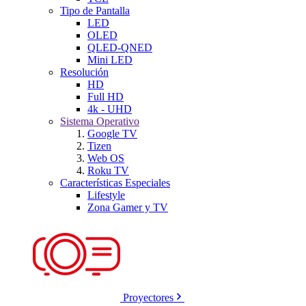
Tipo de Pantalla
LED
OLED
QLED-QNED
Mini LED
Resolución
HD
Full HD
4k - UHD
Sistema Operativo
Google TV
Tizen
Web OS
Roku TV
Características Especiales
Lifestyle
Zona Gamer y TV
Proyectores