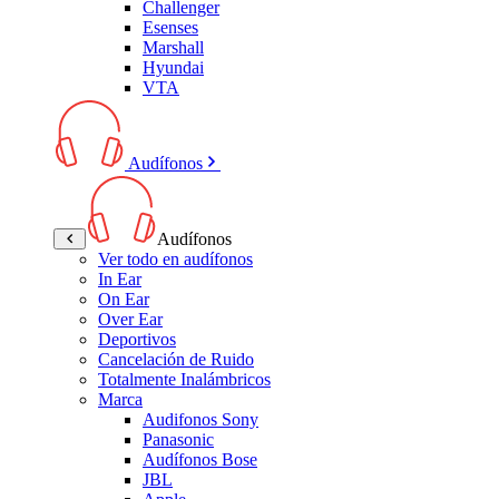
Challenger
Esenses
Marshall
Hyundai
VTA
Audífonos
Audífonos
Ver todo en audífonos
In Ear
On Ear
Over Ear
Deportivos
Cancelación de Ruido
Totalmente Inalámbricos
Marca
Audifonos Sony
Panasonic
Audífonos Bose
JBL