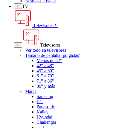
Resmas de Papel
TV
Televisores
Televisores
Ver todo en televisores
Tamaño de pantalla (pulgadas)
Menos de 42"
42" a 48"
49" a 60"
61" a 70"
71" a 86"
86" y más
Marca
Samsung
LG
Panasonic
Kalley
Hyundai
Challenger
TCL