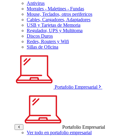
Antivirus
Morrales - Maletines - Fundas
Mouse, Teclados, otros perifericos
Cables, Cargadores, Adaptadores
USB y Tarjetas de Memoria
Regulador, UPS y Multitoma
Discos Duros
Redes, Routers y Wifi
Sillas de Oficina
Portafolio Empresarial
Portafolio Empresarial
Ver todo en portafolio empresarial