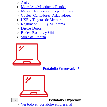
Antivirus
Morrales - Maletines - Fundas
Mouse, Teclados, otros perifericos
Cables, Cargadores, Adaptadores
USB y Tarjetas de Memoria
Regulador, UPS y Multitoma
Discos Duros
Redes, Routers y Wifi
Sillas de Oficina
Portafolio Empresarial
Portafolio Empresarial
Ver todo en portafolio empresarial