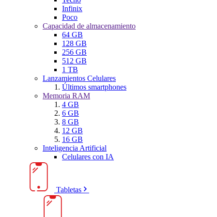
Infinix
Poco
Capacidad de almacenamiento
64 GB
128 GB
256 GB
512 GB
1 TB
Lanzamientos Celulares
Últimos smartphones
Memoria RAM
4 GB
6 GB
8 GB
12 GB
16 GB
Inteligencia Artificial
Celulares con IA
Tabletas