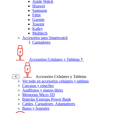
Apple Watch
Huawei
Samsung
Fitbit
Garmin
Xiaomi
Kalley
Multitech
Accesorios para Smartwatch
Cargadores
Accesorios Celulares y Tabletas
Accesorios Celulares y Tabletas
Ver todo en accesorios celulares y tabletas
Carcasas y estuches
Audífonos y manos libres
Memorias Micro SD
Baterías Externas Power Bank
Cables, Cargadores, Adaptadores
Bases y Soportes