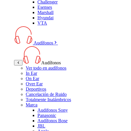
Challenger
Esenses
Marshall
Hyundai
VTA
Audífonos
Audífonos
Ver todo en audífonos
In Ear
On Ear
Over Ear
Deportivos
Cancelación de Ruido
Totalmente Inalámbricos
Marca
Audifonos Sony
Panasonic
Audífonos Bose
JBL