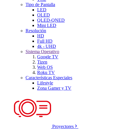
Tipo de Pantalla
LED
OLED
QLED-QNED
Mini LED
Resolución
HD
Full HD
4k - UHD
Sistema Operativo
Google TV
Tizen
Web OS
Roku TV
Características Especiales
Lifestyle
Zona Gamer y TV
Proyectores