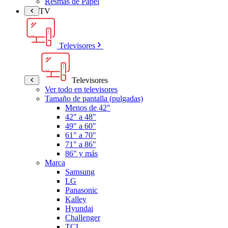
Resmas de Papel
TV
Televisores
Televisores
Ver todo en televisores
Tamaño de pantalla (pulgadas)
Menos de 42"
42" a 48"
49" a 60"
61" a 70"
71" a 86"
86" y más
Marca
Samsung
LG
Panasonic
Kalley
Hyundai
Challenger
TCL