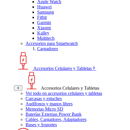
Apple Watch
Huawei
Samsung
Fitbit
Garmin
Xiaomi
Kalley
Multitech
Accesorios para Smartwatch
Cargadores
Accesorios Celulares y Tabletas
Accesorios Celulares y Tabletas
Ver todo en accesorios celulares y tabletas
Carcasas y estuches
Audífonos y manos libres
Memorias Micro SD
Baterías Externas Power Bank
Cables, Cargadores, Adaptadores
Bases y Soportes