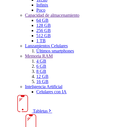
Infinix
Poco
Capacidad de almacenamiento
64 GB
128 GB
256 GB
512 GB
1 TB
Lanzamientos Celulares
Últimos smartphones
Memoria RAM
4 GB
6 GB
8 GB
12 GB
16 GB
Inteligencia Artificial
Celulares con IA
Tabletas