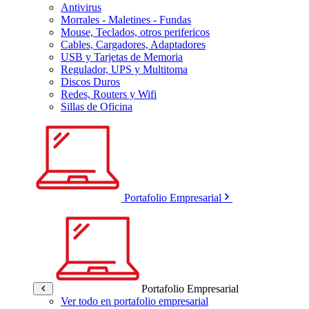
Antivirus
Morrales - Maletines - Fundas
Mouse, Teclados, otros perifericos
Cables, Cargadores, Adaptadores
USB y Tarjetas de Memoria
Regulador, UPS y Multitoma
Discos Duros
Redes, Routers y Wifi
Sillas de Oficina
Portafolio Empresarial
Portafolio Empresarial
Ver todo en portafolio empresarial