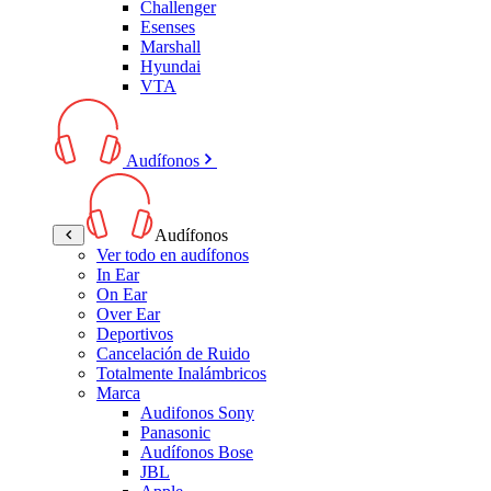
Challenger
Esenses
Marshall
Hyundai
VTA
Audífonos
Audífonos
Ver todo en audífonos
In Ear
On Ear
Over Ear
Deportivos
Cancelación de Ruido
Totalmente Inalámbricos
Marca
Audifonos Sony
Panasonic
Audífonos Bose
JBL