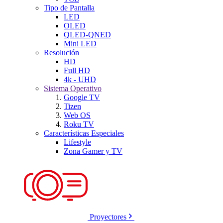
Tipo de Pantalla
LED
OLED
QLED-QNED
Mini LED
Resolución
HD
Full HD
4k - UHD
Sistema Operativo
Google TV
Tizen
Web OS
Roku TV
Características Especiales
Lifestyle
Zona Gamer y TV
Proyectores