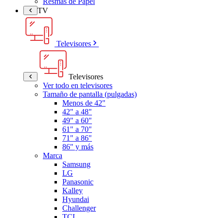
Resmas de Papel
TV
Televisores
Televisores
Ver todo en televisores
Tamaño de pantalla (pulgadas)
Menos de 42"
42" a 48"
49" a 60"
61" a 70"
71" a 86"
86" y más
Marca
Samsung
LG
Panasonic
Kalley
Hyundai
Challenger
TCL