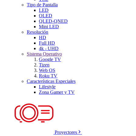
Tipo de Pantalla
LED
OLED
QLED-QNED
Mini LED
Resolución
HD
Full HD
4k - UHD
Sistema Operativo
Google TV
Tizen
Web OS
Roku TV
Características Especiales
Lifestyle
Zona Gamer y TV
Proyectores