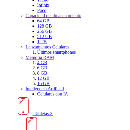
Infinix
Poco
Capacidad de almacenamiento
64 GB
128 GB
256 GB
512 GB
1 TB
Lanzamientos Celulares
Últimos smartphones
Memoria RAM
4 GB
6 GB
8 GB
12 GB
16 GB
Inteligencia Artificial
Celulares con IA
Tabletas