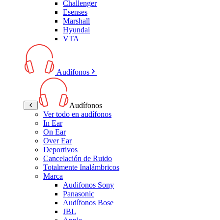
Challenger
Esenses
Marshall
Hyundai
VTA
Audífonos
Audífonos
Ver todo en audífonos
In Ear
On Ear
Over Ear
Deportivos
Cancelación de Ruido
Totalmente Inalámbricos
Marca
Audifonos Sony
Panasonic
Audífonos Bose
JBL