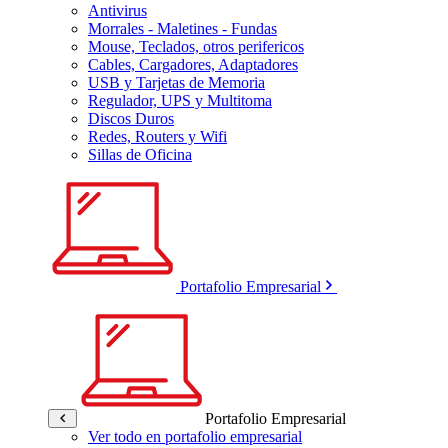
Antivirus
Morrales - Maletines - Fundas
Mouse, Teclados, otros perifericos
Cables, Cargadores, Adaptadores
USB y Tarjetas de Memoria
Regulador, UPS y Multitoma
Discos Duros
Redes, Routers y Wifi
Sillas de Oficina
Portafolio Empresarial
Portafolio Empresarial
Ver todo en portafolio empresarial