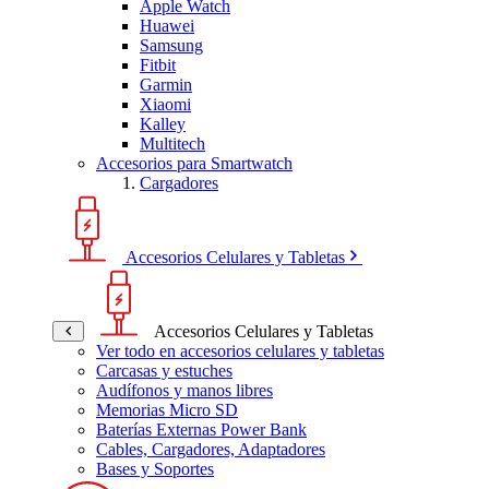
Apple Watch
Huawei
Samsung
Fitbit
Garmin
Xiaomi
Kalley
Multitech
Accesorios para Smartwatch
Cargadores
Accesorios Celulares y Tabletas
Accesorios Celulares y Tabletas
Ver todo en accesorios celulares y tabletas
Carcasas y estuches
Audífonos y manos libres
Memorias Micro SD
Baterías Externas Power Bank
Cables, Cargadores, Adaptadores
Bases y Soportes