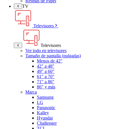
Resmas de Papel
TV
Televisores
Televisores
Ver todo en televisores
Tamaño de pantalla (pulgadas)
Menos de 42"
42" a 48"
49" a 60"
61" a 70"
71" a 86"
86" y más
Marca
Samsung
LG
Panasonic
Kalley
Hyundai
Challenger
TCL