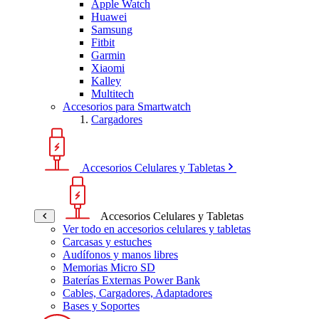
Apple Watch
Huawei
Samsung
Fitbit
Garmin
Xiaomi
Kalley
Multitech
Accesorios para Smartwatch
Cargadores
Accesorios Celulares y Tabletas
Accesorios Celulares y Tabletas
Ver todo en accesorios celulares y tabletas
Carcasas y estuches
Audífonos y manos libres
Memorias Micro SD
Baterías Externas Power Bank
Cables, Cargadores, Adaptadores
Bases y Soportes