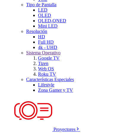
Tipo de Pantalla
LED
OLED
QLED-QNED
Mini LED
Resolución
HD
Full HD
4k - UHD
Sistema Operativo
Google TV
Tizen
Web OS
Roku TV
Características Especiales
Lifestyle
Zona Gamer y TV
Proyectores