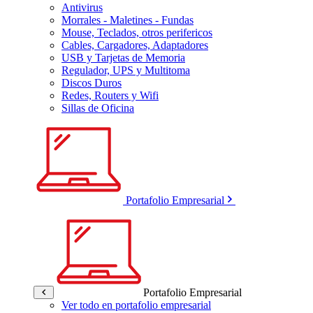
Antivirus
Morrales - Maletines - Fundas
Mouse, Teclados, otros perifericos
Cables, Cargadores, Adaptadores
USB y Tarjetas de Memoria
Regulador, UPS y Multitoma
Discos Duros
Redes, Routers y Wifi
Sillas de Oficina
Portafolio Empresarial
Portafolio Empresarial
Ver todo en portafolio empresarial