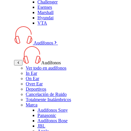
Challenger
Esenses
Marshall
Hyundai
VTA
Audífonos
Audífonos
Ver todo en audífonos
In Ear
On Ear
Over Ear
Deportivos
Cancelación de Ruido
Totalmente Inalámbricos
Marca
Audifonos Sony
Panasonic
Audífonos Bose
JBL