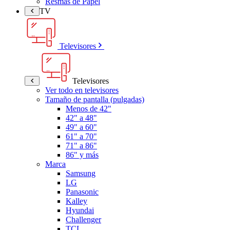
Resmas de Papel
TV
Televisores
Televisores
Ver todo en televisores
Tamaño de pantalla (pulgadas)
Menos de 42"
42" a 48"
49" a 60"
61" a 70"
71" a 86"
86" y más
Marca
Samsung
LG
Panasonic
Kalley
Hyundai
Challenger
TCL