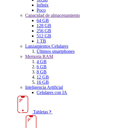
Infinix
Poco
Capacidad de almacenamiento
64 GB
128 GB
256 GB
512 GB
1 TB
Lanzamientos Celulares
Últimos smartphones
Memoria RAM
4 GB
6 GB
8 GB
12 GB
16 GB
Inteligencia Artificial
Celulares con IA
Tabletas