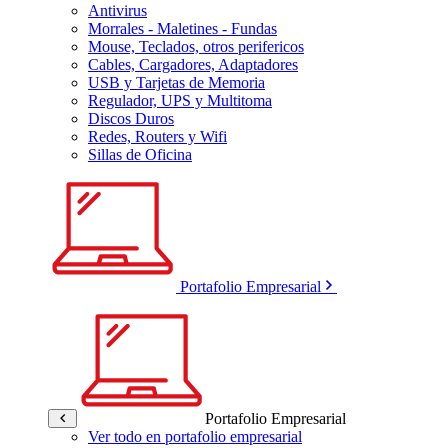
Antivirus
Morrales - Maletines - Fundas
Mouse, Teclados, otros perifericos
Cables, Cargadores, Adaptadores
USB y Tarjetas de Memoria
Regulador, UPS y Multitoma
Discos Duros
Redes, Routers y Wifi
Sillas de Oficina
Portafolio Empresarial
Portafolio Empresarial
Ver todo en portafolio empresarial