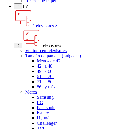
Resmas de Papel
TV
Televisores
Televisores
Ver todo en televisores
Tamaño de pantalla (pulgadas)
Menos de 42"
42" a 48"
49" a 60"
61" a 70"
71" a 86"
86" y más
Marca
Samsung
LG
Panasonic
Kalley
Hyundai
Challenger
TCL