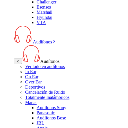
Challenger
Esenses
Marshall
Hyundai
VTA
Audífonos
Audífonos
Ver todo en audífonos
In Ear
On Ear
Over Ear
Deportivos
Cancelación de Ruido
Totalmente Inalámbricos
Marca
Audifonos Sony
Panasonic
Audífonos Bose
JBL