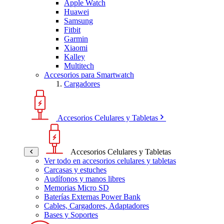
Apple Watch
Huawei
Samsung
Fitbit
Garmin
Xiaomi
Kalley
Multitech
Accesorios para Smartwatch
Cargadores
Accesorios Celulares y Tabletas
Accesorios Celulares y Tabletas
Ver todo en accesorios celulares y tabletas
Carcasas y estuches
Audífonos y manos libres
Memorias Micro SD
Baterías Externas Power Bank
Cables, Cargadores, Adaptadores
Bases y Soportes