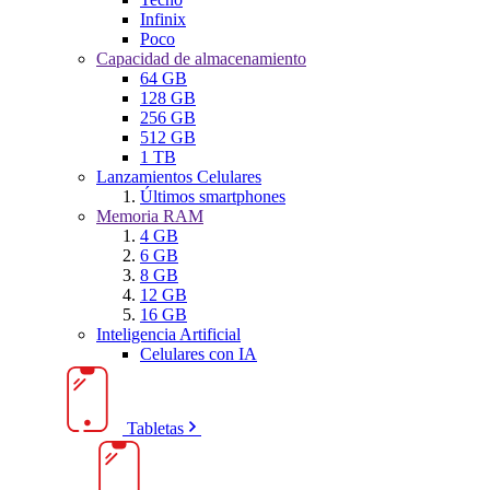
Infinix
Poco
Capacidad de almacenamiento
64 GB
128 GB
256 GB
512 GB
1 TB
Lanzamientos Celulares
Últimos smartphones
Memoria RAM
4 GB
6 GB
8 GB
12 GB
16 GB
Inteligencia Artificial
Celulares con IA
Tabletas