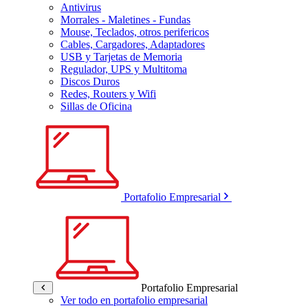
Antivirus
Morrales - Maletines - Fundas
Mouse, Teclados, otros perifericos
Cables, Cargadores, Adaptadores
USB y Tarjetas de Memoria
Regulador, UPS y Multitoma
Discos Duros
Redes, Routers y Wifi
Sillas de Oficina
Portafolio Empresarial
Portafolio Empresarial
Ver todo en portafolio empresarial