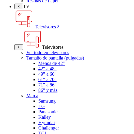
Resmas de Papel
TV
Televisores
Televisores
Ver todo en televisores
Tamaño de pantalla (pulgadas)
Menos de 42"
42" a 48"
49" a 60"
61" a 70"
71" a 86"
86" y más
Marca
Samsung
LG
Panasonic
Kalley
Hyundai
Challenger
TCL