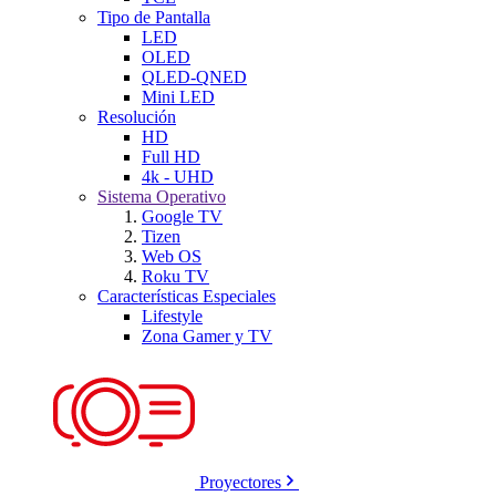
Tipo de Pantalla
LED
OLED
QLED-QNED
Mini LED
Resolución
HD
Full HD
4k - UHD
Sistema Operativo
Google TV
Tizen
Web OS
Roku TV
Características Especiales
Lifestyle
Zona Gamer y TV
Proyectores