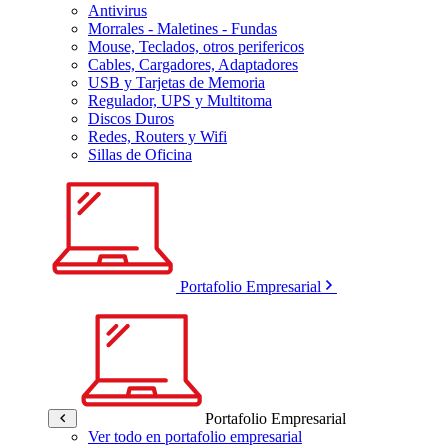
Antivirus
Morrales - Maletines - Fundas
Mouse, Teclados, otros perifericos
Cables, Cargadores, Adaptadores
USB y Tarjetas de Memoria
Regulador, UPS y Multitoma
Discos Duros
Redes, Routers y Wifi
Sillas de Oficina
Portafolio Empresarial
Portafolio Empresarial
Ver todo en portafolio empresarial