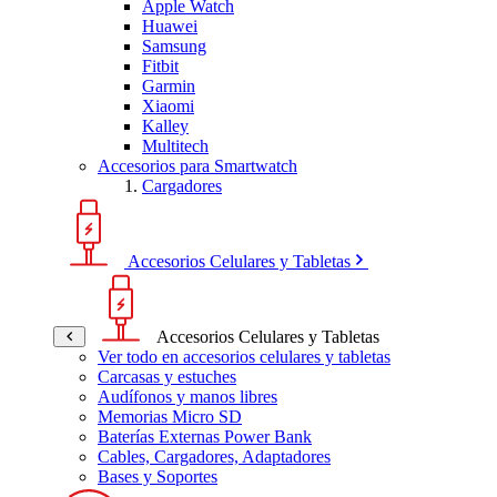
Apple Watch
Huawei
Samsung
Fitbit
Garmin
Xiaomi
Kalley
Multitech
Accesorios para Smartwatch
Cargadores
Accesorios Celulares y Tabletas
Accesorios Celulares y Tabletas
Ver todo en accesorios celulares y tabletas
Carcasas y estuches
Audífonos y manos libres
Memorias Micro SD
Baterías Externas Power Bank
Cables, Cargadores, Adaptadores
Bases y Soportes