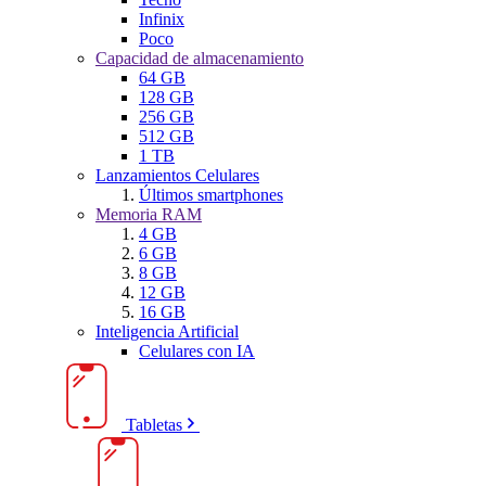
Infinix
Poco
Capacidad de almacenamiento
64 GB
128 GB
256 GB
512 GB
1 TB
Lanzamientos Celulares
Últimos smartphones
Memoria RAM
4 GB
6 GB
8 GB
12 GB
16 GB
Inteligencia Artificial
Celulares con IA
Tabletas