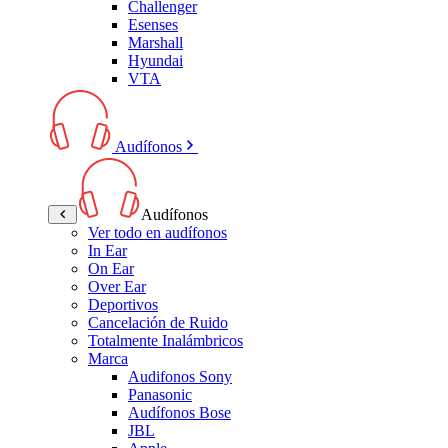
Challenger
Esenses
Marshall
Hyundai
VTA
Audífonos
Audífonos
Ver todo en audífonos
In Ear
On Ear
Over Ear
Deportivos
Cancelación de Ruido
Totalmente Inalámbricos
Marca
Audifonos Sony
Panasonic
Audífonos Bose
JBL