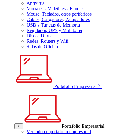
Antivirus
Morrales - Maletines - Fundas
Mouse, Teclados, otros perifericos
Cables, Cargadores, Adaptadores
USB y Tarjetas de Memoria
Regulador, UPS y Multitoma
Discos Duros
Redes, Routers y Wifi
Sillas de Oficina
Portafolio Empresarial
Portafolio Empresarial
Ver todo en portafolio empresarial