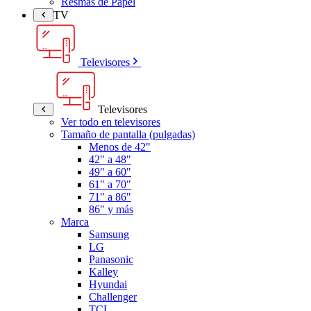
Resmas de Papel
TV
Televisores
Televisores
Ver todo en televisores
Tamaño de pantalla (pulgadas)
Menos de 42"
42" a 48"
49" a 60"
61" a 70"
71" a 86"
86" y más
Marca
Samsung
LG
Panasonic
Kalley
Hyundai
Challenger
TCL