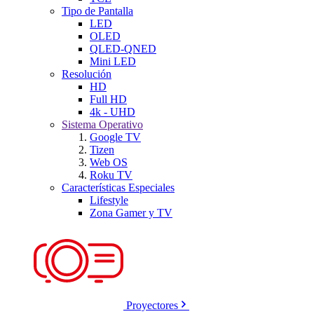
Tipo de Pantalla
LED
OLED
QLED-QNED
Mini LED
Resolución
HD
Full HD
4k - UHD
Sistema Operativo
Google TV
Tizen
Web OS
Roku TV
Características Especiales
Lifestyle
Zona Gamer y TV
Proyectores