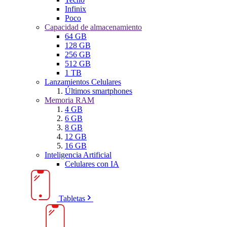
Infinix
Poco
Capacidad de almacenamiento
64 GB
128 GB
256 GB
512 GB
1 TB
Lanzamientos Celulares
Últimos smartphones
Memoria RAM
4 GB
6 GB
8 GB
12 GB
16 GB
Inteligencia Artificial
Celulares con IA
Tabletas