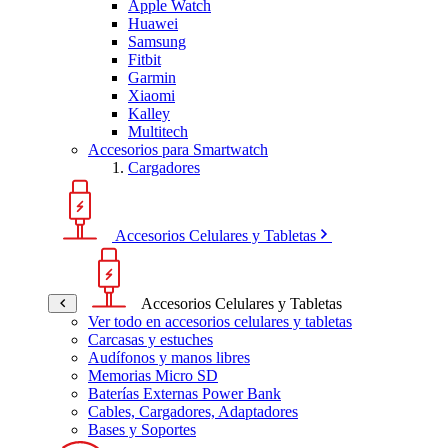
Apple Watch
Huawei
Samsung
Fitbit
Garmin
Xiaomi
Kalley
Multitech
Accesorios para Smartwatch
Cargadores
Accesorios Celulares y Tabletas
Accesorios Celulares y Tabletas
Ver todo en accesorios celulares y tabletas
Carcasas y estuches
Audífonos y manos libres
Memorias Micro SD
Baterías Externas Power Bank
Cables, Cargadores, Adaptadores
Bases y Soportes