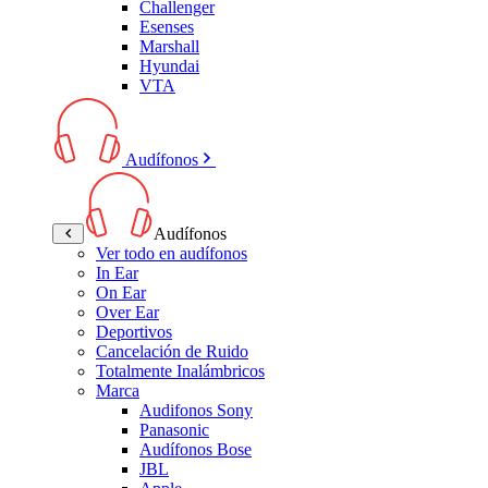
Challenger
Esenses
Marshall
Hyundai
VTA
Audífonos
Audífonos
Ver todo en audífonos
In Ear
On Ear
Over Ear
Deportivos
Cancelación de Ruido
Totalmente Inalámbricos
Marca
Audifonos Sony
Panasonic
Audífonos Bose
JBL