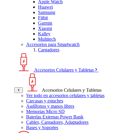
Apple Watch
Huawei
Samsung
Fitbit
Garmin
Xiaomi
Kalley
Multitech
Accesorios para Smartwatch
Cargadores
Accesorios Celulares y Tabletas
Accesorios Celulares y Tabletas
Ver todo en accesorios celulares y tabletas
Carcasas y estuches
Audífonos y manos libres
Memorias Micro SD
Baterías Externas Power Bank
Cables, Cargadores, Adaptadores
Bases y Soportes