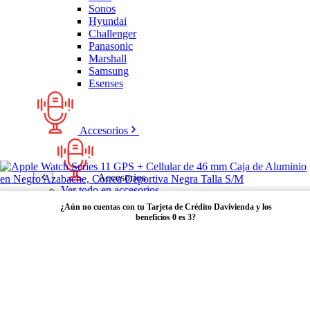
Sonos
Hyundai
Challenger
Panasonic
Marshall
Samsung
Esenses
Accesorios
Accesorios
Ver todo en accesorios
Micrófonos
¿Aún no cuentas con tu Tarjeta de Crédito Davivienda y los
Bases
beneficios 0 es 3?
Cables y Adaptadores
Receptores Bluetooth
Audífonos y manos libres
Adquiérela aquí
Bose