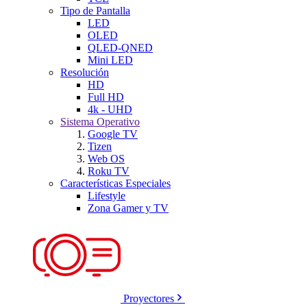
Tipo de Pantalla
LED
OLED
QLED-QNED
Mini LED
Resolución
HD
Full HD
4k - UHD
Sistema Operativo
Google TV
Tizen
Web OS
Roku TV
Características Especiales
Lifestyle
Zona Gamer y TV
Proyectores