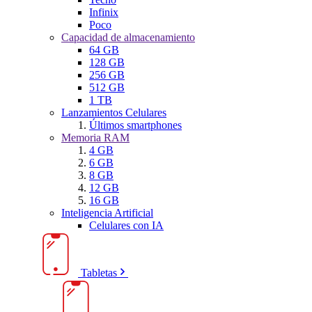
Infinix
Poco
Capacidad de almacenamiento
64 GB
128 GB
256 GB
512 GB
1 TB
Lanzamientos Celulares
Últimos smartphones
Memoria RAM
4 GB
6 GB
8 GB
12 GB
16 GB
Inteligencia Artificial
Celulares con IA
Tabletas