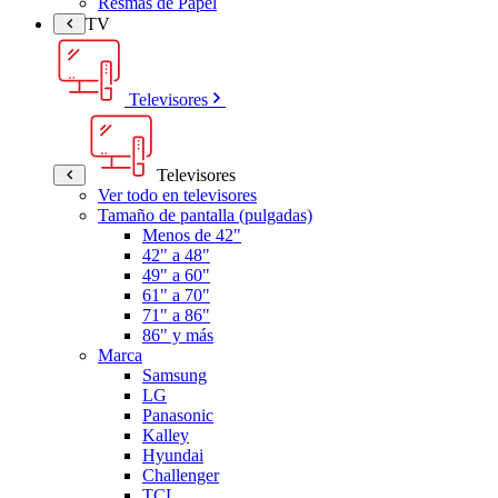
Resmas de Papel
TV
Televisores
Televisores
Ver todo en televisores
Tamaño de pantalla (pulgadas)
Menos de 42"
42" a 48"
49" a 60"
61" a 70"
71" a 86"
86" y más
Marca
Samsung
LG
Panasonic
Kalley
Hyundai
Challenger
TCL