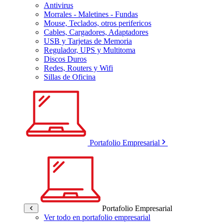
Antivirus
Morrales - Maletines - Fundas
Mouse, Teclados, otros perifericos
Cables, Cargadores, Adaptadores
USB y Tarjetas de Memoria
Regulador, UPS y Multitoma
Discos Duros
Redes, Routers y Wifi
Sillas de Oficina
Portafolio Empresarial
Portafolio Empresarial
Ver todo en portafolio empresarial