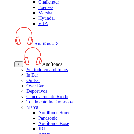
Challenger
Esenses
Marshall
Hyundai
VTA
Audífonos
Audífonos
Ver todo en audífonos
In Ear
On Ear
Over Ear
Deportivos
Cancelación de Ruido
Totalmente Inalámbricos
Marca
Audifonos Sony
Panasonic
Audífonos Bose
JBL