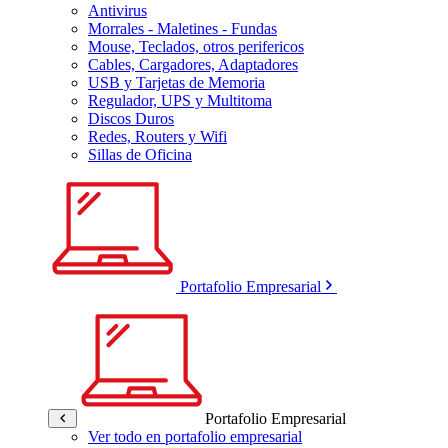
Antivirus
Morrales - Maletines - Fundas
Mouse, Teclados, otros perifericos
Cables, Cargadores, Adaptadores
USB y Tarjetas de Memoria
Regulador, UPS y Multitoma
Discos Duros
Redes, Routers y Wifi
Sillas de Oficina
Portafolio Empresarial
Portafolio Empresarial
Ver todo en portafolio empresarial