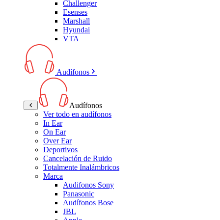
Challenger
Esenses
Marshall
Hyundai
VTA
Audífonos
Audífonos
Ver todo en audífonos
In Ear
On Ear
Over Ear
Deportivos
Cancelación de Ruido
Totalmente Inalámbricos
Marca
Audifonos Sony
Panasonic
Audífonos Bose
JBL