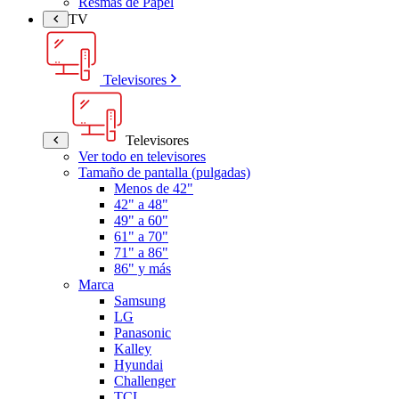
Resmas de Papel
TV
Televisores
Televisores
Ver todo en televisores
Tamaño de pantalla (pulgadas)
Menos de 42"
42" a 48"
49" a 60"
61" a 70"
71" a 86"
86" y más
Marca
Samsung
LG
Panasonic
Kalley
Hyundai
Challenger
TCL