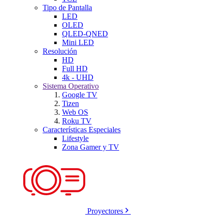
Tipo de Pantalla
LED
OLED
QLED-QNED
Mini LED
Resolución
HD
Full HD
4k - UHD
Sistema Operativo
Google TV
Tizen
Web OS
Roku TV
Características Especiales
Lifestyle
Zona Gamer y TV
Proyectores