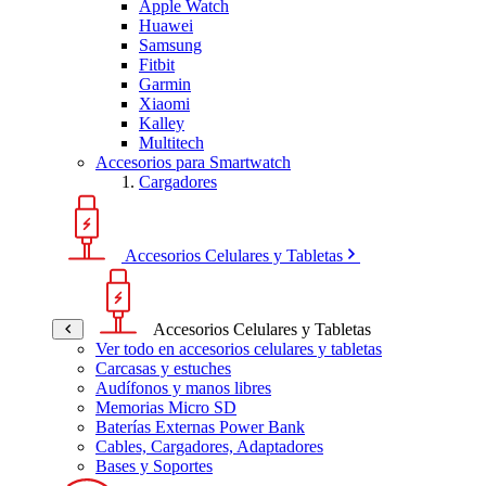
Apple Watch
Huawei
Samsung
Fitbit
Garmin
Xiaomi
Kalley
Multitech
Accesorios para Smartwatch
Cargadores
Accesorios Celulares y Tabletas
Accesorios Celulares y Tabletas
Ver todo en accesorios celulares y tabletas
Carcasas y estuches
Audífonos y manos libres
Memorias Micro SD
Baterías Externas Power Bank
Cables, Cargadores, Adaptadores
Bases y Soportes