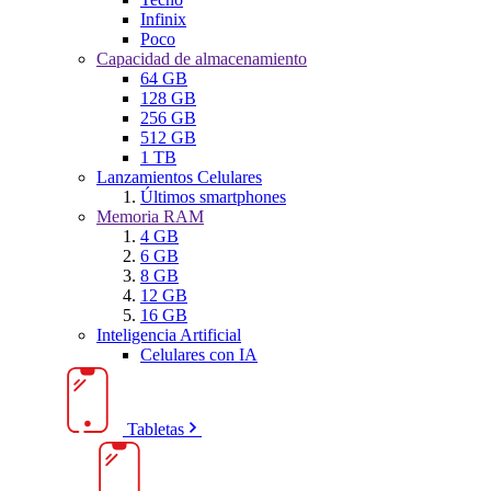
Infinix
Poco
Capacidad de almacenamiento
64 GB
128 GB
256 GB
512 GB
1 TB
Lanzamientos Celulares
Últimos smartphones
Memoria RAM
4 GB
6 GB
8 GB
12 GB
16 GB
Inteligencia Artificial
Celulares con IA
Tabletas