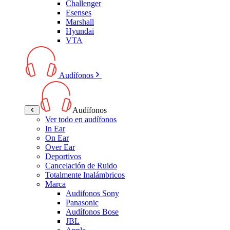
Challenger
Esenses
Marshall
Hyundai
VTA
Audífonos
Audífonos
Ver todo en audífonos
In Ear
On Ear
Over Ear
Deportivos
Cancelación de Ruido
Totalmente Inalámbricos
Marca
Audifonos Sony
Panasonic
Audífonos Bose
JBL