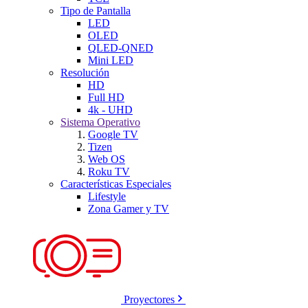
Tipo de Pantalla
LED
OLED
QLED-QNED
Mini LED
Resolución
HD
Full HD
4k - UHD
Sistema Operativo
Google TV
Tizen
Web OS
Roku TV
Características Especiales
Lifestyle
Zona Gamer y TV
Proyectores