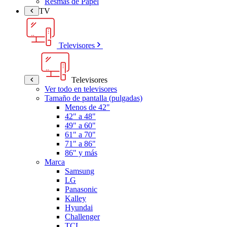
Resmas de Papel
TV
Televisores
Televisores
Ver todo en televisores
Tamaño de pantalla (pulgadas)
Menos de 42"
42" a 48"
49" a 60"
61" a 70"
71" a 86"
86" y más
Marca
Samsung
LG
Panasonic
Kalley
Hyundai
Challenger
TCL