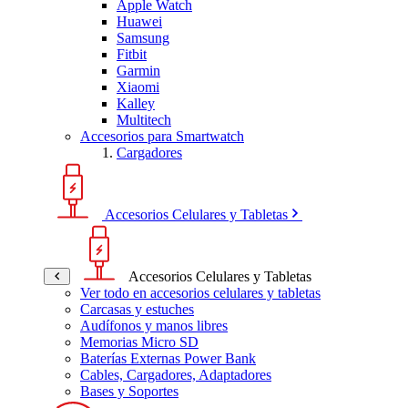
Apple Watch
Huawei
Samsung
Fitbit
Garmin
Xiaomi
Kalley
Multitech
Accesorios para Smartwatch
Cargadores
Accesorios Celulares y Tabletas
Accesorios Celulares y Tabletas
Ver todo en accesorios celulares y tabletas
Carcasas y estuches
Audífonos y manos libres
Memorias Micro SD
Baterías Externas Power Bank
Cables, Cargadores, Adaptadores
Bases y Soportes