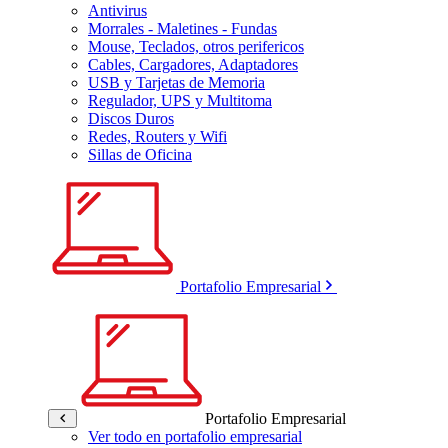
Antivirus
Morrales - Maletines - Fundas
Mouse, Teclados, otros perifericos
Cables, Cargadores, Adaptadores
USB y Tarjetas de Memoria
Regulador, UPS y Multitoma
Discos Duros
Redes, Routers y Wifi
Sillas de Oficina
Portafolio Empresarial
Portafolio Empresarial
Ver todo en portafolio empresarial