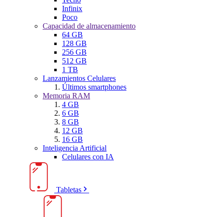
Infinix
Poco
Capacidad de almacenamiento
64 GB
128 GB
256 GB
512 GB
1 TB
Lanzamientos Celulares
Últimos smartphones
Memoria RAM
4 GB
6 GB
8 GB
12 GB
16 GB
Inteligencia Artificial
Celulares con IA
Tabletas