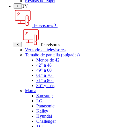
Resmas de Papel
TV
Televisores
Televisores
Ver todo en televisores
Tamaño de pantalla (pulgadas)
Menos de 42"
42" a 48"
49" a 60"
61" a 70"
71" a 86"
86" y más
Marca
Samsung
LG
Panasonic
Kalley
Hyundai
Challenger
TCL