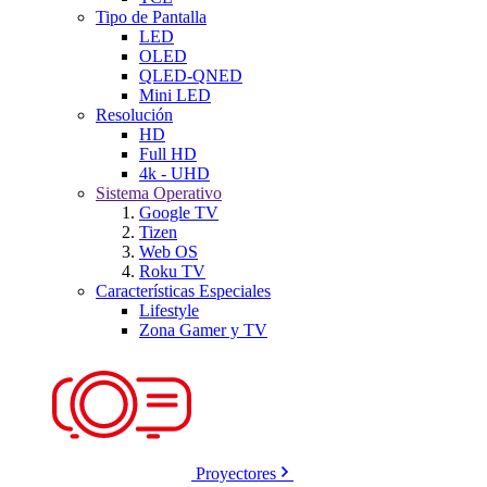
Tipo de Pantalla
LED
OLED
QLED-QNED
Mini LED
Resolución
HD
Full HD
4k - UHD
Sistema Operativo
Google TV
Tizen
Web OS
Roku TV
Características Especiales
Lifestyle
Zona Gamer y TV
Proyectores