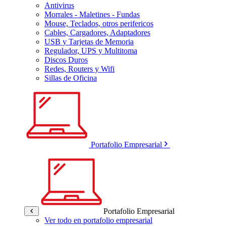
Antivirus
Morrales - Maletines - Fundas
Mouse, Teclados, otros perifericos
Cables, Cargadores, Adaptadores
USB y Tarjetas de Memoria
Regulador, UPS y Multitoma
Discos Duros
Redes, Routers y Wifi
Sillas de Oficina
Portafolio Empresarial
Portafolio Empresarial
Ver todo en portafolio empresarial