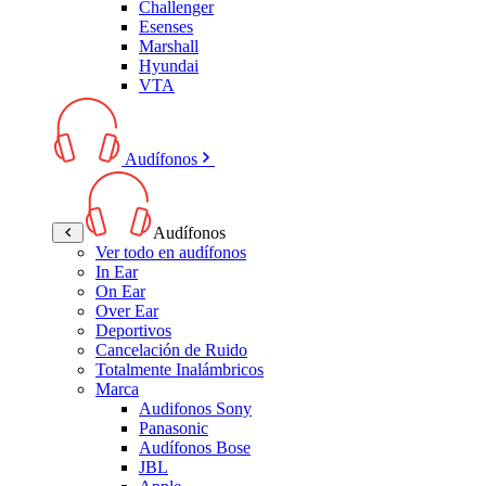
Challenger
Esenses
Marshall
Hyundai
VTA
Audífonos
Audífonos
Ver todo en audífonos
In Ear
On Ear
Over Ear
Deportivos
Cancelación de Ruido
Totalmente Inalámbricos
Marca
Audifonos Sony
Panasonic
Audífonos Bose
JBL