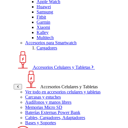
Apple Watch
Huawei
Samsung
Fitbit
Garmin
Xiaomi
Kalley
Multitech
Accesorios para Smartwatch
Cargadores
Accesorios Celulares y Tabletas
Accesorios Celulares y Tabletas
Ver todo en accesorios celulares y tabletas
Carcasas y estuches
Audífonos y manos libres
Memorias Micro SD
Baterías Externas Power Bank
Cables, Cargadores, Adaptadores
Bases y Soportes