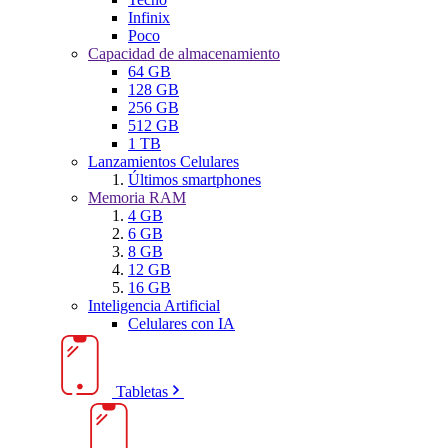
Infinix
Poco
Capacidad de almacenamiento
64 GB
128 GB
256 GB
512 GB
1 TB
Lanzamientos Celulares
Últimos smartphones
Memoria RAM
4 GB
6 GB
8 GB
12 GB
16 GB
Inteligencia Artificial
Celulares con IA
Tabletas