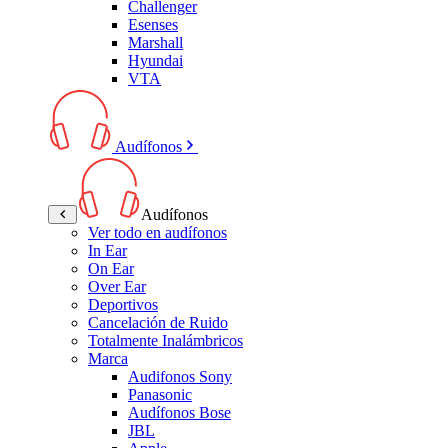
Challenger
Esenses
Marshall
Hyundai
VTA
Audífonos
Audífonos
Ver todo en audífonos
In Ear
On Ear
Over Ear
Deportivos
Cancelación de Ruido
Totalmente Inalámbricos
Marca
Audifonos Sony
Panasonic
Audífonos Bose
JBL