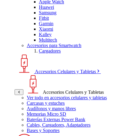
Apple Watch
Huawei
Samsung
Fitbit
Garmin
Xiaomi
Kalley
Multitech
Accesorios para Smartwatch
Cargadores
Accesorios Celulares y Tabletas
Accesorios Celulares y Tabletas
Ver todo en accesorios celulares y tabletas
Carcasas y estuches
Audífonos y manos libres
Memorias Micro SD
Baterías Externas Power Bank
Cables, Cargadores, Adaptadores
Bases y Soportes