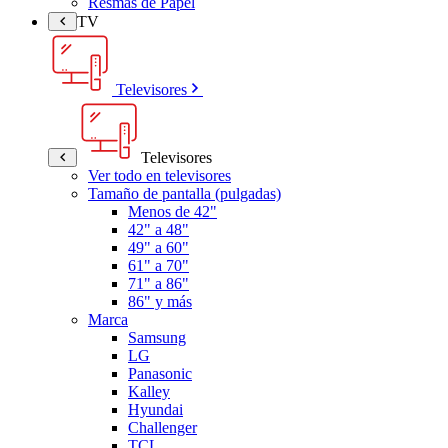
Resmas de Papel
TV
Televisores
Televisores
Ver todo en televisores
Tamaño de pantalla (pulgadas)
Menos de 42"
42" a 48"
49" a 60"
61" a 70"
71" a 86"
86" y más
Marca
Samsung
LG
Panasonic
Kalley
Hyundai
Challenger
TCL