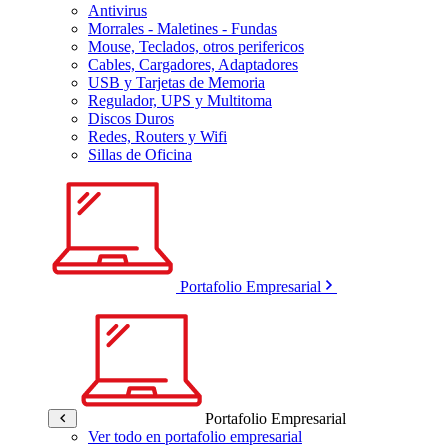
Antivirus
Morrales - Maletines - Fundas
Mouse, Teclados, otros perifericos
Cables, Cargadores, Adaptadores
USB y Tarjetas de Memoria
Regulador, UPS y Multitoma
Discos Duros
Redes, Routers y Wifi
Sillas de Oficina
Portafolio Empresarial
Portafolio Empresarial
Ver todo en portafolio empresarial