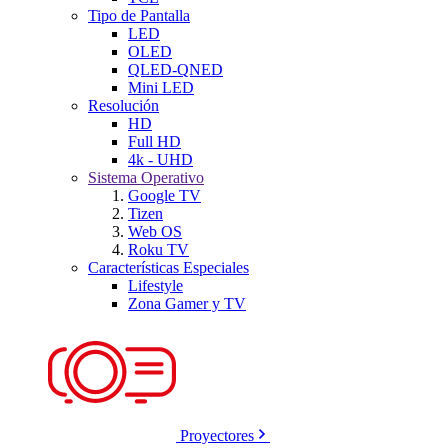
Tipo de Pantalla
LED
OLED
QLED-QNED
Mini LED
Resolución
HD
Full HD
4k - UHD
Sistema Operativo
Google TV
Tizen
Web OS
Roku TV
Características Especiales
Lifestyle
Zona Gamer y TV
Proyectores