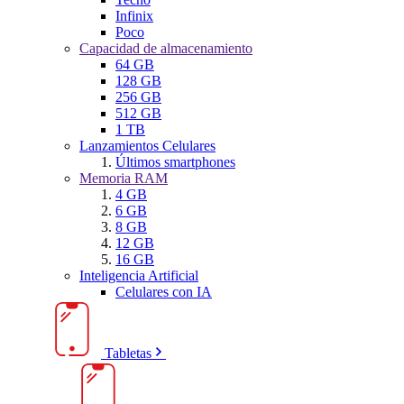
Infinix
Poco
Capacidad de almacenamiento
64 GB
128 GB
256 GB
512 GB
1 TB
Lanzamientos Celulares
Últimos smartphones
Memoria RAM
4 GB
6 GB
8 GB
12 GB
16 GB
Inteligencia Artificial
Celulares con IA
Tabletas