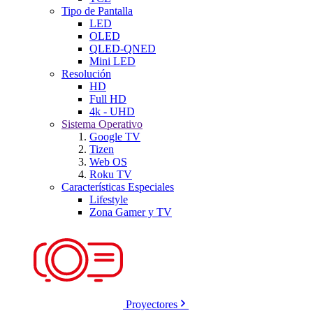
Tipo de Pantalla
LED
OLED
QLED-QNED
Mini LED
Resolución
HD
Full HD
4k - UHD
Sistema Operativo
Google TV
Tizen
Web OS
Roku TV
Características Especiales
Lifestyle
Zona Gamer y TV
Proyectores