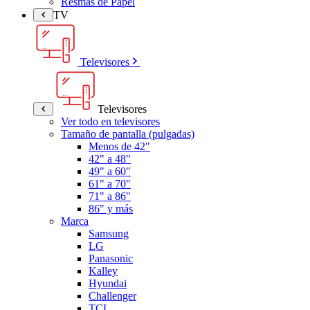
Resmas de Papel
TV
Televisores
Televisores
Ver todo en televisores
Tamaño de pantalla (pulgadas)
Menos de 42"
42" a 48"
49" a 60"
61" a 70"
71" a 86"
86" y más
Marca
Samsung
LG
Panasonic
Kalley
Hyundai
Challenger
TCL