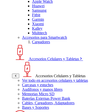
Apple Watch
Huawei
Samsung
Fitbit
Garmin
Xiaomi
Kalley
Multitech
Accesorios para Smartwatch
Cargadores
Accesorios Celulares y Tabletas
Accesorios Celulares y Tabletas
Ver todo en accesorios celulares y tabletas
Carcasas y estuches
Audífonos y manos libres
Memorias Micro SD
Baterías Externas Power Bank
Cables, Cargadores, Adaptadores
Bases y Soportes