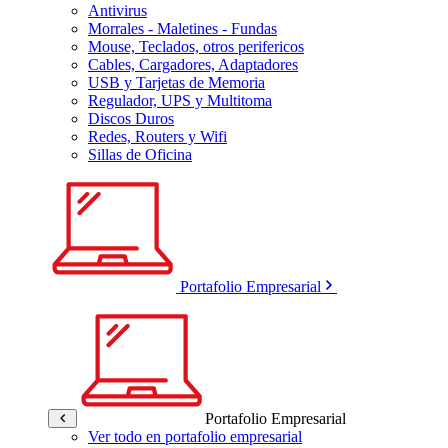
Antivirus
Morrales - Maletines - Fundas
Mouse, Teclados, otros perifericos
Cables, Cargadores, Adaptadores
USB y Tarjetas de Memoria
Regulador, UPS y Multitoma
Discos Duros
Redes, Routers y Wifi
Sillas de Oficina
Portafolio Empresarial
Portafolio Empresarial
Ver todo en portafolio empresarial