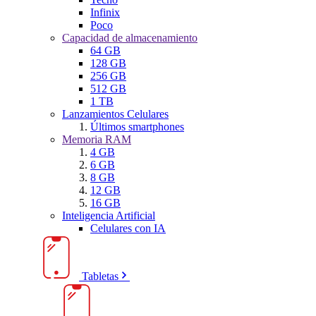
Infinix
Poco
Capacidad de almacenamiento
64 GB
128 GB
256 GB
512 GB
1 TB
Lanzamientos Celulares
Últimos smartphones
Memoria RAM
4 GB
6 GB
8 GB
12 GB
16 GB
Inteligencia Artificial
Celulares con IA
Tabletas