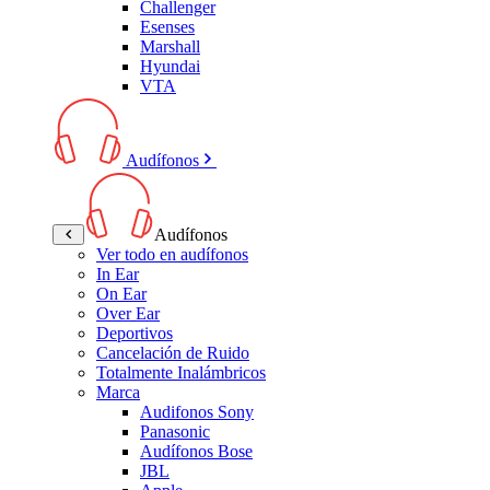
Challenger
Esenses
Marshall
Hyundai
VTA
Audífonos
Audífonos
Ver todo en audífonos
In Ear
On Ear
Over Ear
Deportivos
Cancelación de Ruido
Totalmente Inalámbricos
Marca
Audifonos Sony
Panasonic
Audífonos Bose
JBL