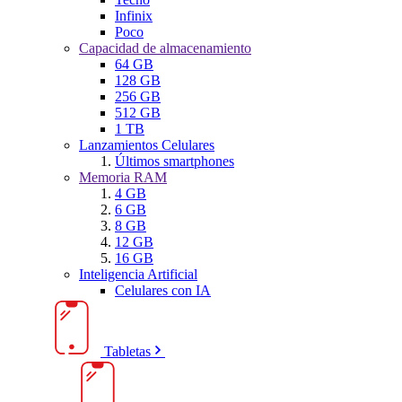
Infinix
Poco
Capacidad de almacenamiento
64 GB
128 GB
256 GB
512 GB
1 TB
Lanzamientos Celulares
Últimos smartphones
Memoria RAM
4 GB
6 GB
8 GB
12 GB
16 GB
Inteligencia Artificial
Celulares con IA
Tabletas