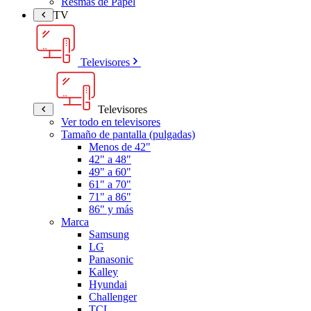
Resmas de Papel
TV
Televisores
Televisores
Ver todo en televisores
Tamaño de pantalla (pulgadas)
Menos de 42"
42" a 48"
49" a 60"
61" a 70"
71" a 86"
86" y más
Marca
Samsung
LG
Panasonic
Kalley
Hyundai
Challenger
TCL