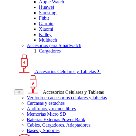
Apple Watch
Huawei
Samsung
Fitbit
Garmin
Xiaomi
Kalley
Multitech
Accesorios para Smartwatch
Cargadores
Accesorios Celulares y Tabletas
Accesorios Celulares y Tabletas
Ver todo en accesorios celulares y tabletas
Carcasas y estuches
Audífonos y manos libres
Memorias Micro SD
Baterías Externas Power Bank
Cables, Cargadores, Adaptadores
Bases y Soportes