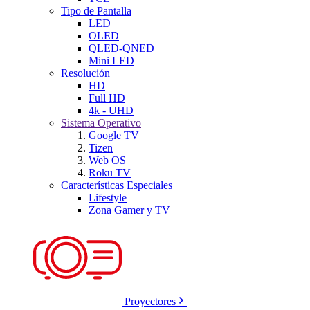
Tipo de Pantalla
LED
OLED
QLED-QNED
Mini LED
Resolución
HD
Full HD
4k - UHD
Sistema Operativo
Google TV
Tizen
Web OS
Roku TV
Características Especiales
Lifestyle
Zona Gamer y TV
Proyectores