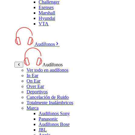
Challenger
Esenses
Marshall
Hyundai
VTA
Audífonos
Audífonos
Ver todo en audífonos
In Ear
On Ear
Over Ear
Deportivos
Cancelación de Ruido
Totalmente Inalámbricos
Marca
Audifonos Sony
Panasonic
Audífonos Bose
JBL