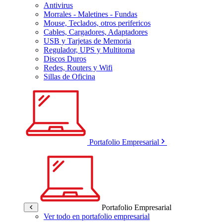
Antivirus
Morrales - Maletines - Fundas
Mouse, Teclados, otros perifericos
Cables, Cargadores, Adaptadores
USB y Tarjetas de Memoria
Regulador, UPS y Multitoma
Discos Duros
Redes, Routers y Wifi
Sillas de Oficina
Portafolio Empresarial
Portafolio Empresarial
Ver todo en portafolio empresarial