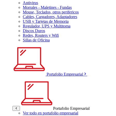
Antivirus
Morrales - Maletines - Fundas
Mouse, Teclados, otros perifericos
Cables, Cargadores, Adaptadores
USB y Tarjetas de Memoria
Regulador, UPS y Multitoma
Discos Duros
Redes, Routers y Wifi
Sillas de Oficina
Portafolio Empresarial
Portafolio Empresarial
Ver todo en portafolio empresarial