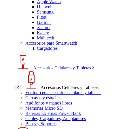
Apple Watch
Huawei
Samsung
Fitbit
Garmin
Xiaomi
Kalley
Multitech
Accesorios para Smartwatch
Cargadores
Accesorios Celulares y Tabletas
Accesorios Celulares y Tabletas
Ver todo en accesorios celulares y tabletas
Carcasas y estuches
Audífonos y manos libres
Memorias Micro SD
Baterías Externas Power Bank
Cables, Cargadores, Adaptadores
Bases y Soportes