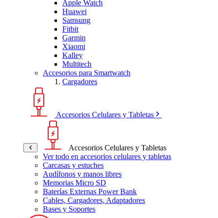
Apple Watch
Huawei
Samsung
Fitbit
Garmin
Xiaomi
Kalley
Multitech
Accesorios para Smartwatch
Cargadores
Accesorios Celulares y Tabletas
Accesorios Celulares y Tabletas
Ver todo en accesorios celulares y tabletas
Carcasas y estuches
Audífonos y manos libres
Memorias Micro SD
Baterías Externas Power Bank
Cables, Cargadores, Adaptadores
Bases y Soportes