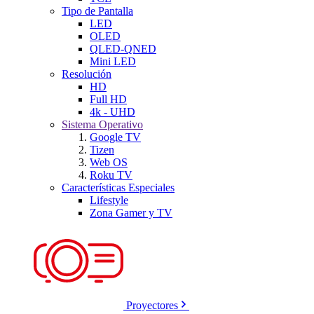
Tipo de Pantalla
LED
OLED
QLED-QNED
Mini LED
Resolución
HD
Full HD
4k - UHD
Sistema Operativo
Google TV
Tizen
Web OS
Roku TV
Características Especiales
Lifestyle
Zona Gamer y TV
Proyectores