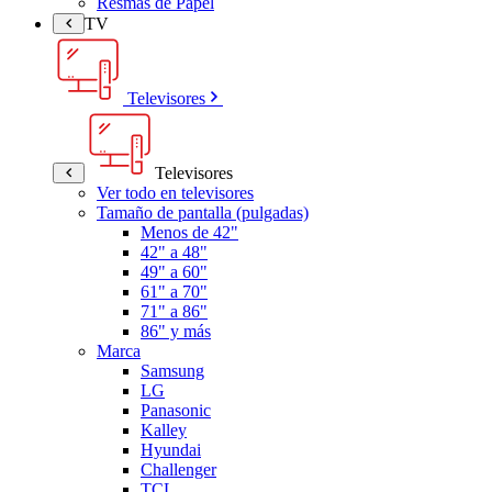
Resmas de Papel
TV
Televisores
Televisores
Ver todo en televisores
Tamaño de pantalla (pulgadas)
Menos de 42"
42" a 48"
49" a 60"
61" a 70"
71" a 86"
86" y más
Marca
Samsung
LG
Panasonic
Kalley
Hyundai
Challenger
TCL