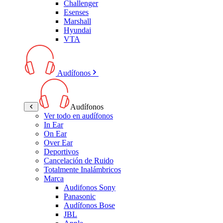
Challenger
Esenses
Marshall
Hyundai
VTA
Audífonos
Audífonos
Ver todo en audífonos
In Ear
On Ear
Over Ear
Deportivos
Cancelación de Ruido
Totalmente Inalámbricos
Marca
Audifonos Sony
Panasonic
Audífonos Bose
JBL