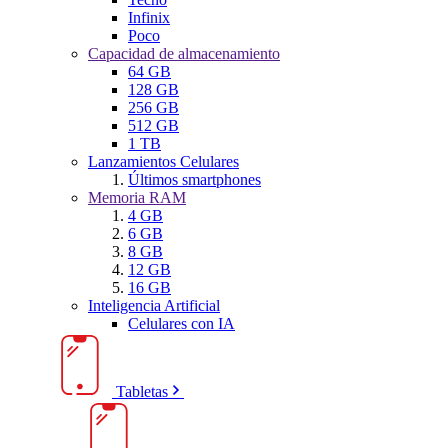
Infinix
Poco
Capacidad de almacenamiento
64 GB
128 GB
256 GB
512 GB
1 TB
Lanzamientos Celulares
Últimos smartphones
Memoria RAM
4 GB
6 GB
8 GB
12 GB
16 GB
Inteligencia Artificial
Celulares con IA
Tabletas