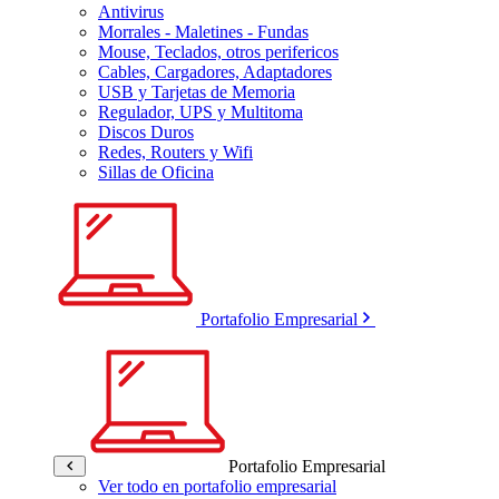
Antivirus
Morrales - Maletines - Fundas
Mouse, Teclados, otros perifericos
Cables, Cargadores, Adaptadores
USB y Tarjetas de Memoria
Regulador, UPS y Multitoma
Discos Duros
Redes, Routers y Wifi
Sillas de Oficina
Portafolio Empresarial
Portafolio Empresarial
Ver todo en portafolio empresarial