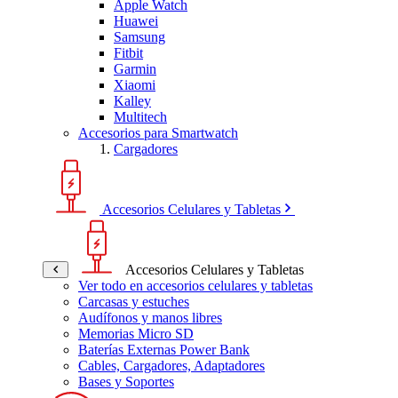
Apple Watch
Huawei
Samsung
Fitbit
Garmin
Xiaomi
Kalley
Multitech
Accesorios para Smartwatch
Cargadores
Accesorios Celulares y Tabletas
Accesorios Celulares y Tabletas
Ver todo en accesorios celulares y tabletas
Carcasas y estuches
Audífonos y manos libres
Memorias Micro SD
Baterías Externas Power Bank
Cables, Cargadores, Adaptadores
Bases y Soportes