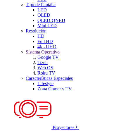
Tipo de Pantalla
LED
OLED
QLED-QNED
Mini LED
Resolución
HD
Full HD
4k - UHD
Sistema Operativo
Google TV
Tizen
Web OS
Roku TV
Características Especiales
Lifestyle
Zona Gamer y TV
Proyectores