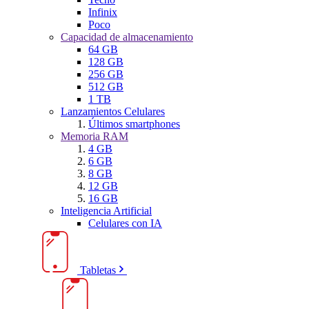
Infinix
Poco
Capacidad de almacenamiento
64 GB
128 GB
256 GB
512 GB
1 TB
Lanzamientos Celulares
Últimos smartphones
Memoria RAM
4 GB
6 GB
8 GB
12 GB
16 GB
Inteligencia Artificial
Celulares con IA
Tabletas