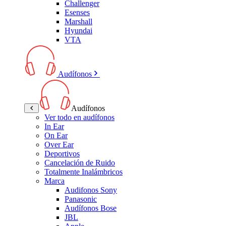
Challenger
Esenses
Marshall
Hyundai
VTA
Audífonos
Audífonos
Ver todo en audífonos
In Ear
On Ear
Over Ear
Deportivos
Cancelación de Ruido
Totalmente Inalámbricos
Marca
Audifonos Sony
Panasonic
Audífonos Bose
JBL