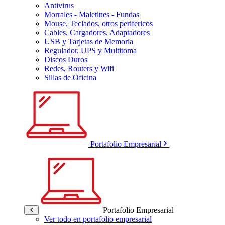
Antivirus
Morrales - Maletines - Fundas
Mouse, Teclados, otros perifericos
Cables, Cargadores, Adaptadores
USB y Tarjetas de Memoria
Regulador, UPS y Multitoma
Discos Duros
Redes, Routers y Wifi
Sillas de Oficina
Portafolio Empresarial
Portafolio Empresarial
Ver todo en portafolio empresarial