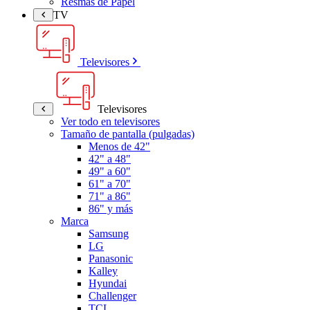
Resmas de Papel
TV
Televisores
Televisores
Ver todo en televisores
Tamaño de pantalla (pulgadas)
Menos de 42"
42" a 48"
49" a 60"
61" a 70"
71" a 86"
86" y más
Marca
Samsung
LG
Panasonic
Kalley
Hyundai
Challenger
TCL