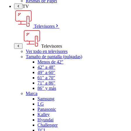
Resmas de Papel
TV
Televisores
Televisores
Ver todo en televisores
Tamaño de pantalla (pulgadas)
Menos de 42"
42" a 48"
49" a 60"
61" a 70"
71" a 86"
86" y más
Marca
Samsung
LG
Panasonic
Kalley
Hyundai
Challenger
TCL