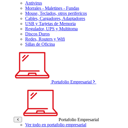
Antivirus
Morrales - Maletines - Fundas
Mouse, Teclados, otros perifericos
Cables, Cargadores, Adaptadores
USB y Tarjetas de Memoria
Regulador, UPS y Multitoma
Discos Duros
Redes, Routers y Wifi
Sillas de Oficina
Portafolio Empresarial
Portafolio Empresarial
Ver todo en portafolio empresarial