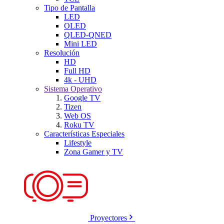
Tipo de Pantalla
LED
OLED
QLED-QNED
Mini LED
Resolución
HD
Full HD
4k - UHD
Sistema Operativo
Google TV
Tizen
Web OS
Roku TV
Características Especiales
Lifestyle
Zona Gamer y TV
Proyectores