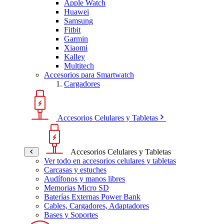
Apple Watch
Huawei
Samsung
Fitbit
Garmin
Xiaomi
Kalley
Multitech
Accesorios para Smartwatch
Cargadores
Accesorios Celulares y Tabletas
Accesorios Celulares y Tabletas
Ver todo en accesorios celulares y tabletas
Carcasas y estuches
Audífonos y manos libres
Memorias Micro SD
Baterías Externas Power Bank
Cables, Cargadores, Adaptadores
Bases y Soportes