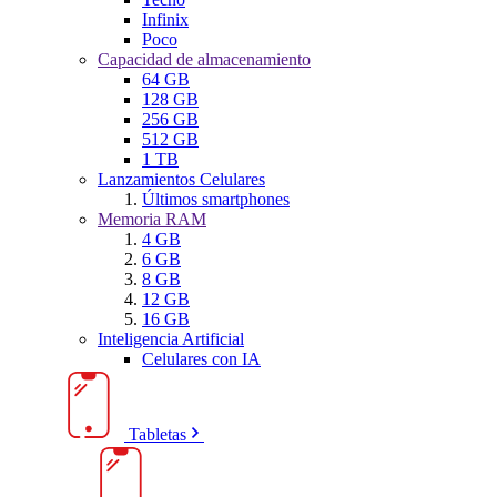
Infinix
Poco
Capacidad de almacenamiento
64 GB
128 GB
256 GB
512 GB
1 TB
Lanzamientos Celulares
Últimos smartphones
Memoria RAM
4 GB
6 GB
8 GB
12 GB
16 GB
Inteligencia Artificial
Celulares con IA
Tabletas