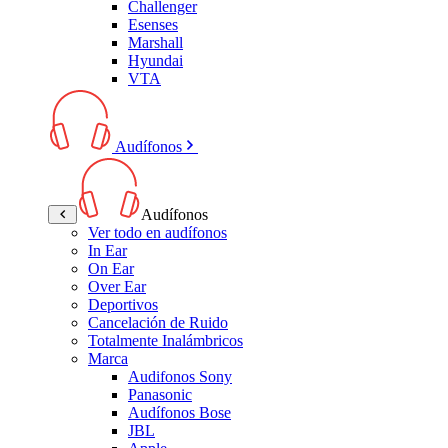
Challenger
Esenses
Marshall
Hyundai
VTA
Audífonos
Audífonos
Ver todo en audífonos
In Ear
On Ear
Over Ear
Deportivos
Cancelación de Ruido
Totalmente Inalámbricos
Marca
Audifonos Sony
Panasonic
Audífonos Bose
JBL