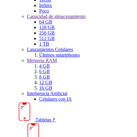
Infinix
Poco
Capacidad de almacenamiento
64 GB
128 GB
256 GB
512 GB
1 TB
Lanzamientos Celulares
Últimos smartphones
Memoria RAM
4 GB
6 GB
8 GB
12 GB
16 GB
Inteligencia Artificial
Celulares con IA
Tabletas