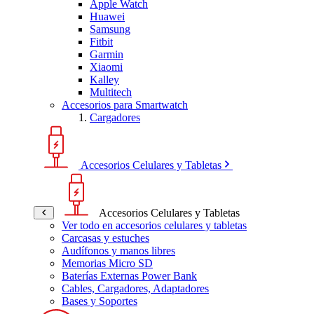
Apple Watch
Huawei
Samsung
Fitbit
Garmin
Xiaomi
Kalley
Multitech
Accesorios para Smartwatch
Cargadores
Accesorios Celulares y Tabletas
Accesorios Celulares y Tabletas
Ver todo en accesorios celulares y tabletas
Carcasas y estuches
Audífonos y manos libres
Memorias Micro SD
Baterías Externas Power Bank
Cables, Cargadores, Adaptadores
Bases y Soportes