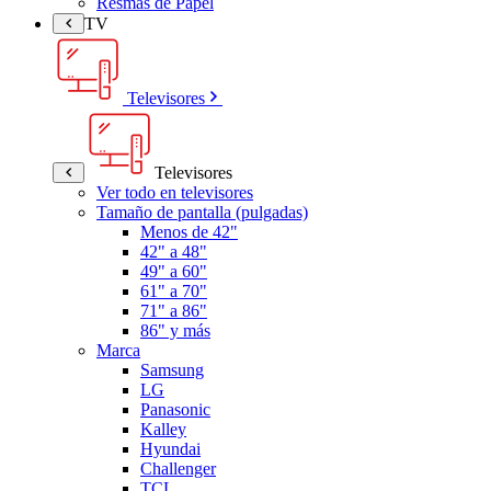
Resmas de Papel
TV
Televisores
Televisores
Ver todo en televisores
Tamaño de pantalla (pulgadas)
Menos de 42"
42" a 48"
49" a 60"
61" a 70"
71" a 86"
86" y más
Marca
Samsung
LG
Panasonic
Kalley
Hyundai
Challenger
TCL