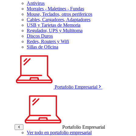
Antivirus
Morrales - Maletines - Fundas
Mouse, Teclados, otros perifericos
Cables, Cargadores, Adaptadores
USB y Tarjetas de Memoria
Regulador, UPS y Multitoma
Discos Duros
Redes, Routers y Wifi
Sillas de Oficina
Portafolio Empresarial
Portafolio Empresarial
Ver todo en portafolio empresarial