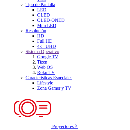
Tipo de Pantalla
LED
OLED
QLED-QNED
Mini LED
Resolución
HD
Full HD
4k - UHD
Sistema Operativo
Google TV
Tizen
Web OS
Roku TV
Características Especiales
Lifestyle
Zona Gamer y TV
Proyectores