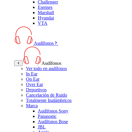
Challenger
Esenses
Marshall
Hyundai
VTA
Audífonos
Audífonos
Ver todo en audífonos
In Ear
On Ear
Over Ear
Deportivos
Cancelación de Ruido
Totalmente Inalámbricos
Marca
Audifonos Sony
Panasonic
Audífonos Bose
JBL