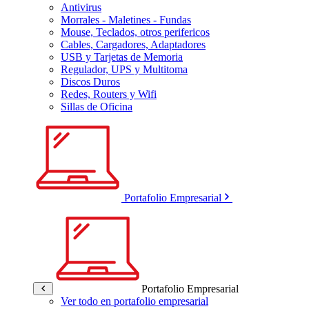
Antivirus
Morrales - Maletines - Fundas
Mouse, Teclados, otros perifericos
Cables, Cargadores, Adaptadores
USB y Tarjetas de Memoria
Regulador, UPS y Multitoma
Discos Duros
Redes, Routers y Wifi
Sillas de Oficina
Portafolio Empresarial
Portafolio Empresarial
Ver todo en portafolio empresarial