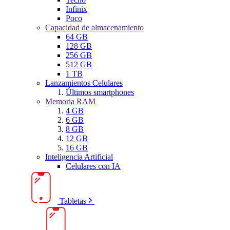
Infinix
Poco
Capacidad de almacenamiento
64 GB
128 GB
256 GB
512 GB
1 TB
Lanzamientos Celulares
Últimos smartphones
Memoria RAM
4 GB
6 GB
8 GB
12 GB
16 GB
Inteligencia Artificial
Celulares con IA
Tabletas