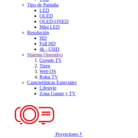
Tipo de Pantalla
LED
OLED
QLED-QNED
Mini LED
Resolución
HD
Full HD
4k - UHD
Sistema Operativo
Google TV
Tizen
Web OS
Roku TV
Características Especiales
Lifestyle
Zona Gamer y TV
Proyectores