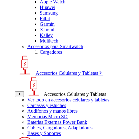
Apple Watch
Huawei
Samsung
Fitbit
Garmin
Xiaomi
Kalley
Multitech
Accesorios para Smartwatch
Cargadores
Accesorios Celulares y Tabletas
Accesorios Celulares y Tabletas
Ver todo en accesorios celulares y tabletas
Carcasas y estuches
Audífonos y manos libres
Memorias Micro SD
Baterías Externas Power Bank
Cables, Cargadores, Adaptadores
Bases y Soportes