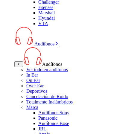
Challenger
Esenses
Marshall
Hyundai
VTA
Audífonos
Audífonos
Ver todo en audífonos
In Ear
On Ear
Over Ear
Deportivos
Cancelación de Ruido
Totalmente Inalámbricos
Marca
Audifonos Sony
Panasonic
Audífonos Bose
JBL