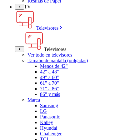
Resmas de Papel
TV
Televisores
Televisores
Ver todo en televisores
Tamaño de pantalla (pulgadas)
Menos de 42"
42" a 48"
49" a 60"
61" a 70"
71" a 86"
86" y más
Marca
Samsung
LG
Panasonic
Kalley
Hyundai
Challenger
TCL