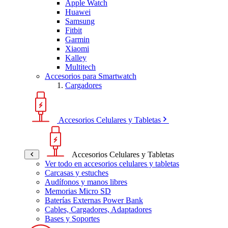
Apple Watch
Huawei
Samsung
Fitbit
Garmin
Xiaomi
Kalley
Multitech
Accesorios para Smartwatch
Cargadores
Accesorios Celulares y Tabletas
Accesorios Celulares y Tabletas
Ver todo en accesorios celulares y tabletas
Carcasas y estuches
Audífonos y manos libres
Memorias Micro SD
Baterías Externas Power Bank
Cables, Cargadores, Adaptadores
Bases y Soportes