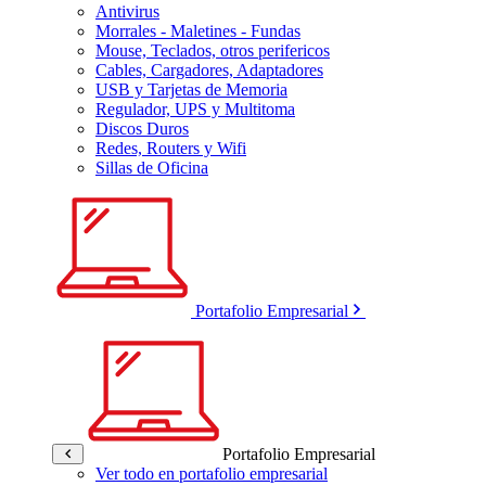
Antivirus
Morrales - Maletines - Fundas
Mouse, Teclados, otros perifericos
Cables, Cargadores, Adaptadores
USB y Tarjetas de Memoria
Regulador, UPS y Multitoma
Discos Duros
Redes, Routers y Wifi
Sillas de Oficina
Portafolio Empresarial
Portafolio Empresarial
Ver todo en portafolio empresarial