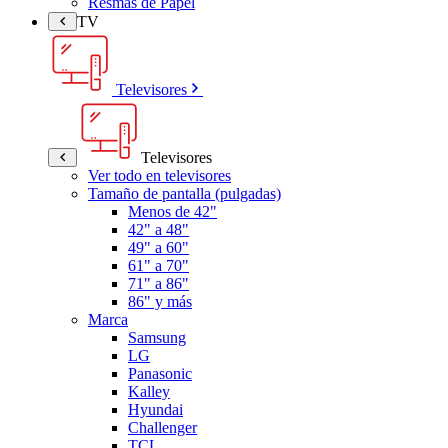
Resmas de Papel
TV
Televisores
Televisores
Ver todo en televisores
Tamaño de pantalla (pulgadas)
Menos de 42"
42" a 48"
49" a 60"
61" a 70"
71" a 86"
86" y más
Marca
Samsung
LG
Panasonic
Kalley
Hyundai
Challenger
TCL