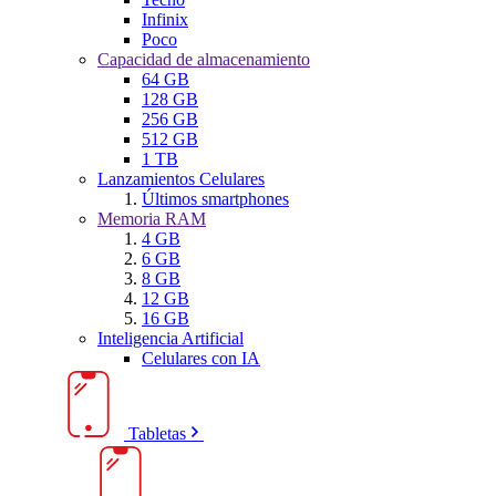
Infinix
Poco
Capacidad de almacenamiento
64 GB
128 GB
256 GB
512 GB
1 TB
Lanzamientos Celulares
Últimos smartphones
Memoria RAM
4 GB
6 GB
8 GB
12 GB
16 GB
Inteligencia Artificial
Celulares con IA
Tabletas