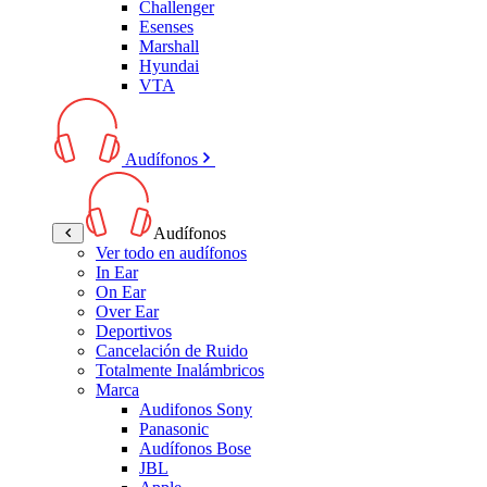
Challenger
Esenses
Marshall
Hyundai
VTA
Audífonos
Audífonos
Ver todo en audífonos
In Ear
On Ear
Over Ear
Deportivos
Cancelación de Ruido
Totalmente Inalámbricos
Marca
Audifonos Sony
Panasonic
Audífonos Bose
JBL