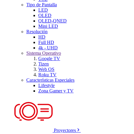
Tipo de Pantalla
LED
OLED
QLED-QNED
Mini LED
Resolución
HD
Full HD
4k - UHD
Sistema Operativo
Google TV
Tizen
Web OS
Roku TV
Características Especiales
Lifestyle
Zona Gamer y TV
Proyectores